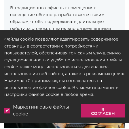
В традиционных офисных помещениях
освещение обычно разрабатывается таким
образом, чтобы поддерживать длительную
работу за столом, с тщательно размещенными
источниками света,…
Файлы cookie позволяют адаптировать содержимое
страницы в соответствии с потребностями
пользователей, обеспечивая тем самым улучшенную
ПОДРОБНЕЕ
функциональность и удобство использования. Файлы
cookie также могут использоваться для анализа
использования веб-сайтов, а также в рекламных целях.
Нажимая «Я принимаю», вы соглашаетесь на
использование файлов cookie. Вы можете изменить
настройки файлов cookie в любое время.
Маркетинговые файлы
Я
СОГЛАСЕН
cookie