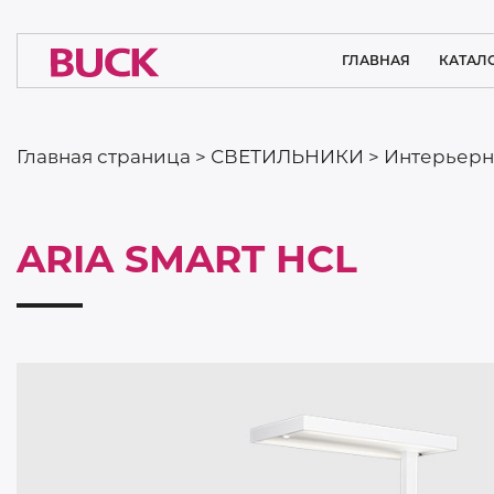
ГЛАВНАЯ
КАТАЛ
ОСВЕЩЕ
ЧИСТЫХ П
Главная страница
>
СВЕТИЛЬНИКИ
>
Интерьерн
МЕДИЦ
ОСВЕ
ARIA SMART HCL
ИНТЕР
ОСВЕ
СИСТЕМНЫ
ПРОМЫШ
ОСВЕ
СПОРТ
ОСВЕ