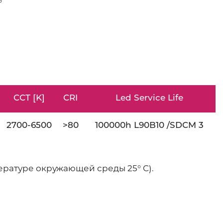
CCT [K]
CRI
Led Service Life
2700-6500
>80
100000h L90B10 /SDCM 3
пературе окружающей среды 25° C).