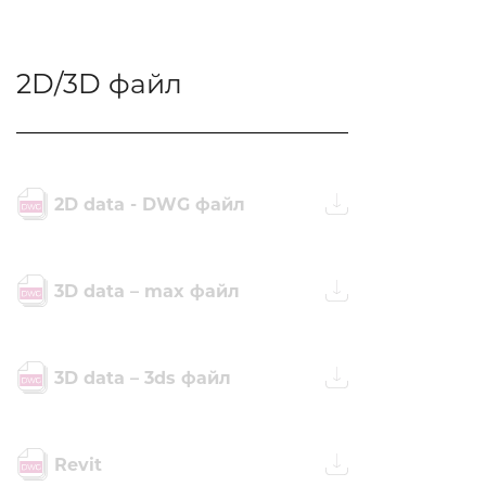
2D/3D файл
2D data - DWG файл
3D data – max файл
3D data – 3ds файл
Revit