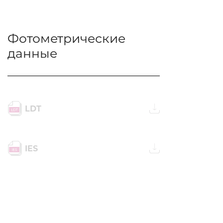
Фотометрические
данные
LDT
IES