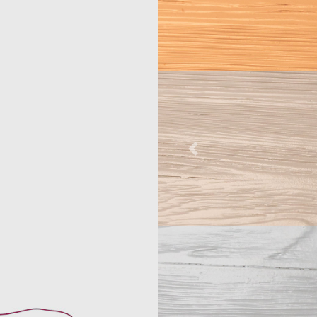
СВЕТИЛЬНИКИ
ВЕННОЕ
ЩЕНИЕ
ОБЩЕСТВЕННЫЕ
НАСТЕННЫЕ
СВЕТИЛЬНИКИ
 ТУННЕЛЕЙ
ОСВЕЩЕНИЕ ТУННЕЛЕЙ
НАСТОЛЬНЫЕ
ИЯ ДЛЯ
СВЕТИЛЬНИКИ
ОРОЖНОГО
ОТЗЫВЫ КЛИЕНТОВ
И
ЩЕНИЯ
ТОРШЕРЫ
Previous