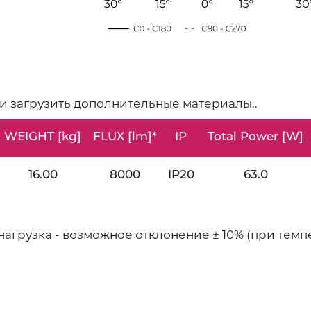
 и загрузить дополнительные материалы..
WEIGHT [kg]
FLUX [lm]*
IP
Total Power [W]
16.00
8000
IP20
63.0
нагрузка - возможное отклонение ± 10% (при тем