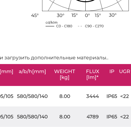
 и загрузить дополнительные материалы..
H[mm]
a/b/h[mm]
WEIGHT
FLUX
IP
UGR
[kg]
[lm]*
95/105
580/580/140
8.00
3444
IP65
<22
95/105
580/580/140
8.00
4789
IP65
<22