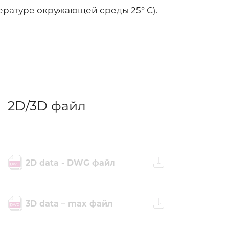
пературе окружающей среды 25° C).
2D/3D файл
2D data - DWG файл
3D data – max файл