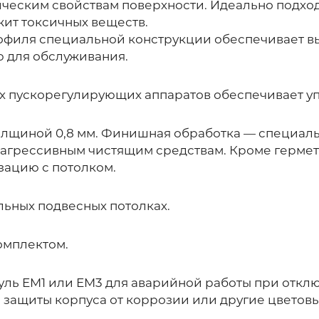
ическим свойствам поверхности. Идеально подхо
жит токсичных веществ.
офиля специальной конструкции обеспечивает вы
ю для обслуживания.
 пускорегулирующих аппаратов обеспечивает уп
олщиной 0,8 мм. Финишная обработка — специаль
 агрессивным чистящим средствам. Кроме гермети
зацию с потолком.
льных подвесных потолках.
омплектом.
уль EM1 или EM3 для аварийной работы при откл
защиты корпуса от коррозии или другие цветовы