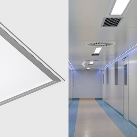
СВЕТИЛЬНИКИ
ВЕННОЕ
ЩЕНИЕ
ОБЩЕСТВЕННЫЕ
НАСТЕННЫЕ
СВЕТИЛЬНИКИ
 ТУННЕЛЕЙ
ОСВЕЩЕНИЕ ТУННЕЛЕЙ
НАСТОЛЬНЫЕ
ИЯ ДЛЯ
СВЕТИЛЬНИКИ
ОРОЖНОГО
ОТЗЫВЫ КЛИЕНТОВ
И
ЩЕНИЯ
ТОРШЕРЫ
Previous