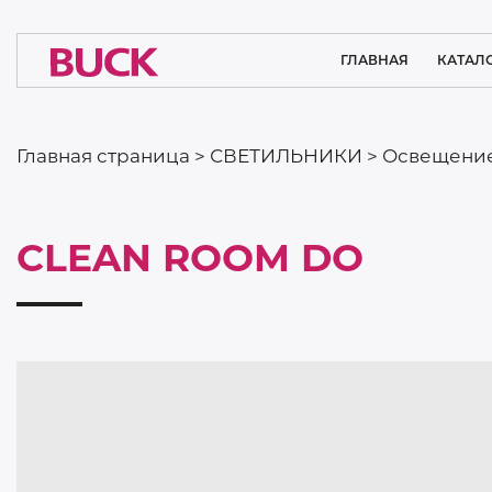
ГЛАВНАЯ
КАТАЛ
ОСВЕЩЕ
ЧИСТЫХ П
Главная страница
>
СВЕТИЛЬНИКИ
>
Освещение
МЕДИЦ
ОСВЕ
CLEAN ROOM DO
ИНТЕР
ОСВЕ
СИСТЕМНЫ
ПРОМЫШ
ОСВЕ
СПОРТ
ОСВЕ