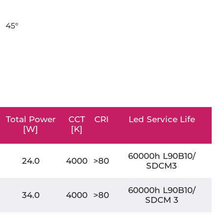
Total Power
CCT
CRI
Led Service Life
[W]
[K]
60000h L90B10/
24.0
4000
>80
SDCM3
60000h L90B10/
34.0
4000
>80
SDCM 3