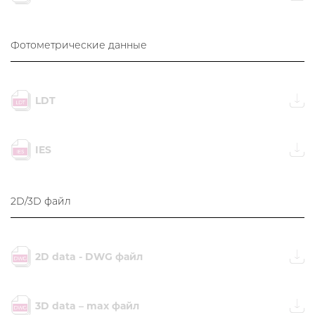
Фотометрические данные
LDT
IES
2D/3D файл
2D data - DWG файл
3D data – max файл