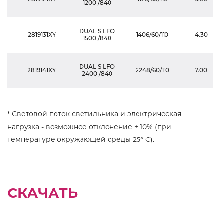
1200 /840
DUAL S LFO
2819131XY
1406/60/110
4.30
1500 /840
DUAL S LFO
2819141XY
2248/60/110
7.00
2400 /840
* Световой поток светильника и электрическая
нагрузка - возможное отклонение ± 10% (при
температуре окружающей среды 25° C).
СКАЧАТЬ