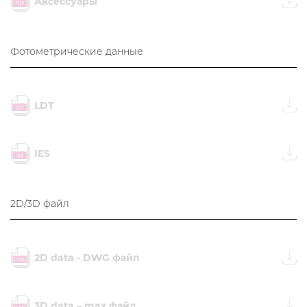
Аксессуары
Фотометрические данные
LDT
IES
2D/3D файл
2D data - DWG файл
3D data – max файл