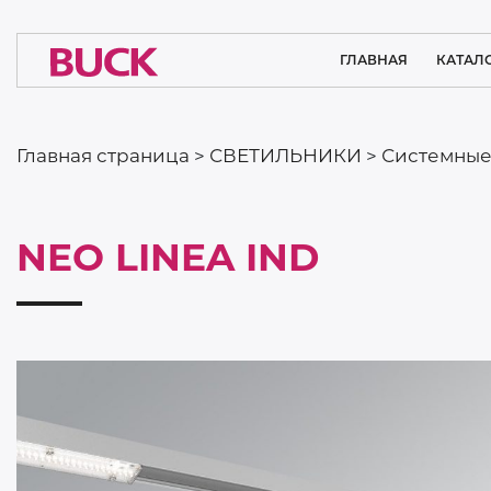
ГЛАВНАЯ
КАТАЛ
ОСВЕЩЕ
ЧИСТЫХ П
Главная страница
>
СВЕТИЛЬНИКИ
>
Системные
МЕДИЦ
ОСВЕ
NEO LINEA IND
ИНТЕР
ОСВЕ
СИСТЕМНЫ
ПРОМЫШ
Previous
ОСВЕ
СПОРТ
ОСВЕ