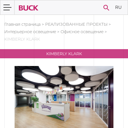
RU
Главная страница
>
РЕАЛИЗОВАННЫЕ ПРОЕКТЫ
>
Интерьерное освещение
>
Oфисное освещение
>
KIMBERLY KLARK
KIMBERLY KLARK