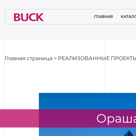
ГЛАВНАЯ
КАТАЛ
ОСВЕЩЕ
ЧИСТЫХ П
МЕДИЦ
ОСВЕ
Главная страница
>
РЕАЛИЗОВАННЫЕ ПРОЕКТ
ИНТЕР
ОСВЕ
СИСТЕМНЫ
ПРОМЫШ
ОСВЕ
Ораша
СПОРТ
ОСВЕ