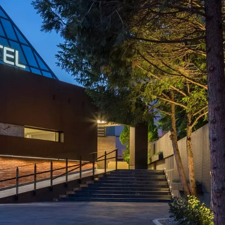
СВЕТИЛЬНИКИ
ВЕННОЕ
ЩЕНИЕ
ОБЩЕСТВЕННЫЕ
НАСТЕННЫЕ
СВЕТИЛЬНИКИ
 ТУННЕЛЕЙ
ОСВЕЩЕНИЕ ТУННЕЛЕЙ
НАСТОЛЬНЫЕ
ИЯ ДЛЯ
СВЕТИЛЬНИКИ
ОРОЖНОГО
ОТЗЫВЫ КЛИЕНТОВ
И
ЩЕНИЯ
ТОРШЕРЫ