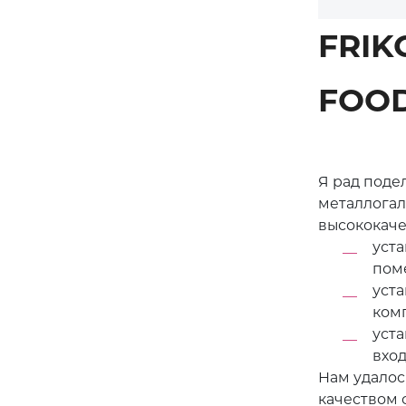
ОБЩЕСТ
ОСВЕ
FRIK
ОСВЕЩЕНИЕ
FOO
РЕШЕН
ЖЕЛЕЗНОД
ОСВЕ
Я рад поде
металлогал
высококаче
уст
пом
уст
ком
уста
вход
Нам удалось
качеством 