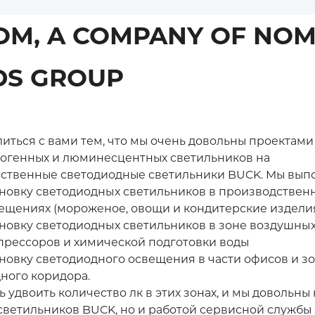
СВЕТИЛЬНИКИ
ВЕННОЕ
ЩЕНИЕ
OM, A COMPANY OF NO
ОБЩЕСТВЕННЫЕ
НАСТЕННЫЕ
СВЕТИЛЬНИКИ
 ТУННЕЛЕЙ
ОСВЕЩЕНИЕ ТУННЕЛЕЙ
DS GROUP
НАСТОЛЬНЫЕ
ИЯ ДЛЯ
СВЕТИЛЬНИКИ
ОРОЖНОГО
ОТЗЫВЫ КЛИЕНТОВ
И
ЩЕНИЯ
ТОРШЕРЫ
литься с вами тем, что мы очень довольны проектами
огенных и люминесцентных светильников на
ственные светодиодные светильники BUCK. Мы вып
ановку светодиодных светильников в производствен
ещениях (мороженое, овощи и кондитерские издели
ановку светодиодных светильников в зоне воздушны
прессоров и химической подготовки воды
новку светодиодного освещения в части офисов и з
ного коридора.
 удвоить количество лк в этих зонах, и мы довольны 
светильников BUCK, но и работой сервисной службы