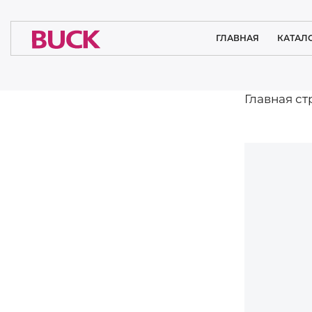
ГЛАВНАЯ
КАТАЛ
ОСВЕЩЕ
ЧИСТЫХ П
Главная с
МЕДИЦ
ОСВЕ
ИНТЕР
ОСВЕ
СИСТЕМНЫ
ПРОМЫШ
ОСВЕ
СПОРТ
ОСВЕ