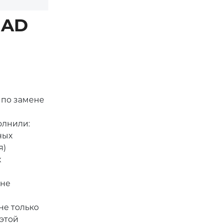
MAD
 по замене
олнили:
ных
я)
х
оне
не только
 этой