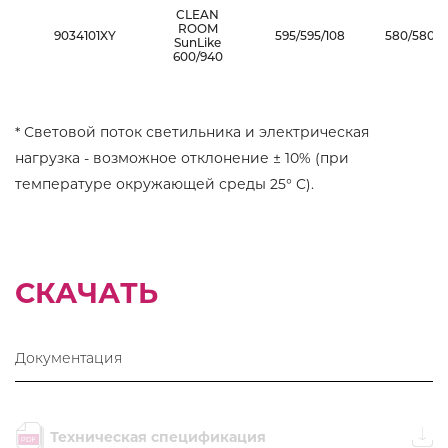
CLEAN
ROOM
9034101XY
595/595/108
580/580/1
SunLike
600/940
* Световой поток светильника и электрическая
нагрузка - возможное отклонение ± 10% (при
температуре окружающей среды 25° C).
СКАЧАТЬ
Документация
Техническая спецификация