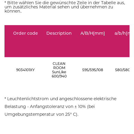
* Bitte wählen Sie die gewünschte Zeile in der Tabelle aus,
um zusätzliches Material sehen und übernehmen zu
können..
Order code
Description
A/B/H[mm]
a/b/h[m
CLEAN
ROOM
9034101XY
595/595/108
580/580/1
SunLike
600/940
* Leuchtenlichtstrom und angeschlossene elektrische
Belastung - Anfangstoleranz von ± 10% (bei
Umgebungstemperatur von 25° C).