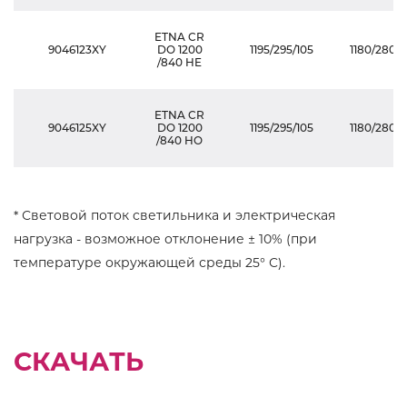
ETNA CR
9046123XY
DO 1200
1195/295/105
1180/280/1
/840 HE
ETNA CR
9046125XY
DO 1200
1195/295/105
1180/280/1
/840 HO
* Световой поток светильника и электрическая
нагрузка - возможное отклонение ± 10% (при
температуре окружающей среды 25° C).
СКАЧАТЬ