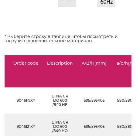
* Выберите строку в таблице, чтобы посмотреть и
загрузить дополнительные материалы..
Order code
Description
A/B/H[mm]
a/b/h[m
ETNA CR
9046119XY
DO 600
595/595/105
580/580/1
/840 HE
ETNA CR
9046121XY
DO 600
595/595/105
580/580/1
/840 HO