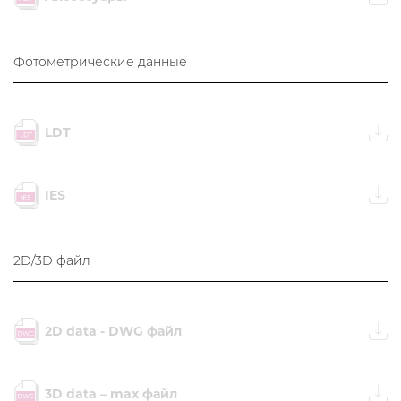
Фотометрические данные
LDT
IES
2D/3D файл
2D data - DWG файл
3D data – max файл