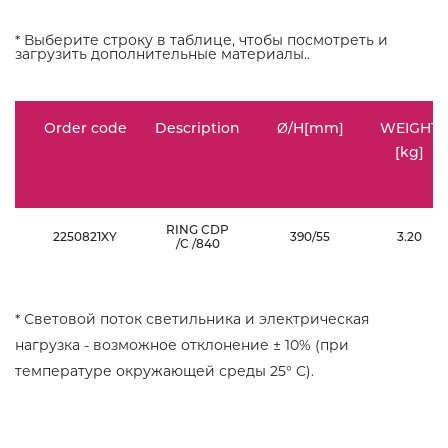
* Выберите строку в таблице, чтобы посмотреть и
загрузить дополнительные материалы..
Order code
Description
Ø/H[mm]
WEIGHT
[kg]
RING CDP
2250821XY
390/55
3.20
/C /840
* Световой поток светильника и электрическая
нагрузка - возможное отклонение ± 10% (при
температуре окружающей среды 25° C).