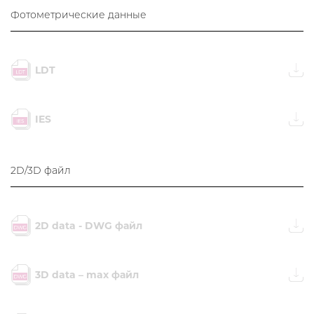
Фотометрические данные
LDT
IES
2D/3D файл
2D data - DWG файл
3D data – max файл