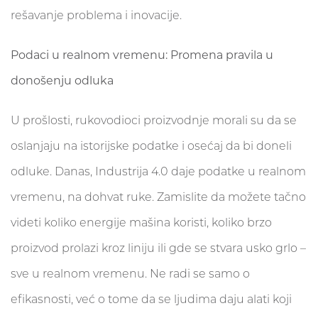
rešavanje problema i inovacije.
Podaci u realnom vremenu: Promena pravila u
donošenju odluka
U prošlosti, rukovodioci proizvodnje morali su da se
oslanjaju na istorijske podatke i osećaj da bi doneli
odluke. Danas, Industrija 4.0 daje podatke u realnom
vremenu, na dohvat ruke. Zamislite da možete tačno
videti koliko energije mašina koristi, koliko brzo
proizvod prolazi kroz liniju ili gde se stvara usko grlo –
sve u realnom vremenu. Ne radi se samo o
efikasnosti, već o tome da se ljudima daju alati koji