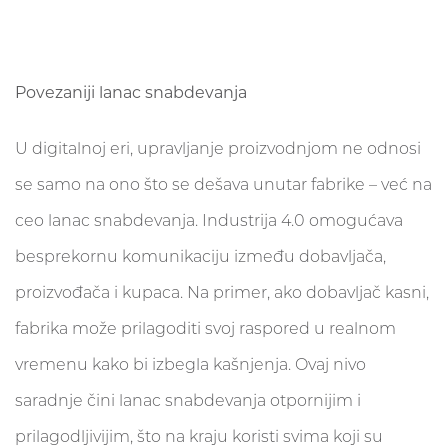
Povezaniji lanac snabdevanja
U digitalnoj eri, upravljanje proizvodnjom ne odnosi
se samo na ono što se dešava unutar fabrike – već na
ceo lanac snabdevanja. Industrija 4.0 omogućava
besprekornu komunikaciju između dobavljača,
proizvođača i kupaca. Na primer, ako dobavljač kasni,
fabrika može prilagoditi svoj raspored u realnom
vremenu kako bi izbegla kašnjenja. Ovaj nivo
saradnje čini lanac snabdevanja otpornijim i
prilagodljivijim, što na kraju koristi svima koji su