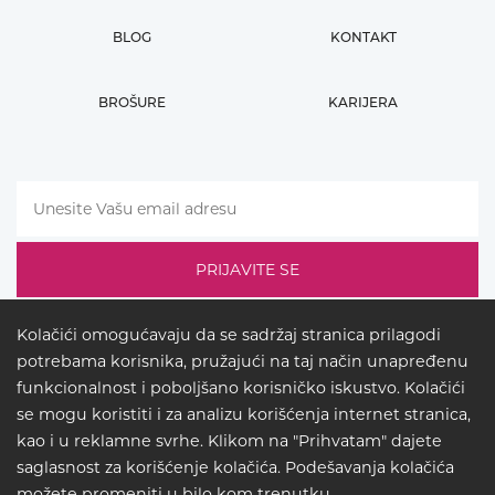
BLOG
KONTAKT
BROŠURE
KARIJERA
Kolačići omogućavaju da se sadržaj stranica prilagodi
potrebama korisnika, pružajući na taj način unapređenu
funkcionalnost i poboljšano korisničko iskustvo. Kolačići
se mogu koristiti i za analizu korišćenja internet stranica,
kao i u reklamne svrhe. Klikom na "Prihvatam" dajete
saglasnost za korišćenje kolačića. Podešavanja kolačića
LEGAL
možete promeniti u bilo kom trenutku.