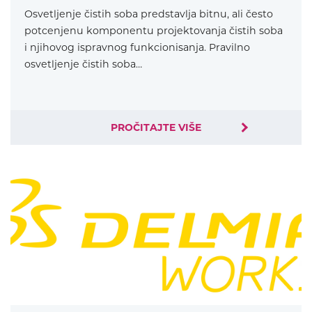
Osvetljenje čistih soba predstavlja bitnu, ali često
potcenjenu komponentu projektovanja čistih soba
i njihovog ispravnog funkcionisanja. Pravilno
osvetljenje čistih soba…
PROČITAJTE VIŠE