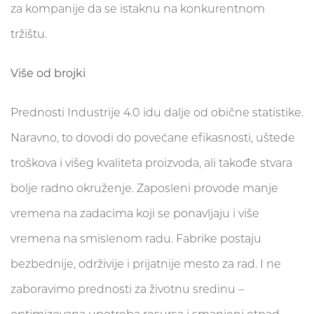
za kompanije da se istaknu na konkurentnom
tržištu.
Više od brojki
Prednosti Industrije 4.0 idu dalje od obične statistike.
Naravno, to dovodi do povećane efikasnosti, uštede
troškova i višeg kvaliteta proizvoda, ali takođe stvara
bolje radno okruženje. Zaposleni provode manje
vremena na zadacima koji se ponavljaju i više
vremena na smislenom radu. Fabrike postaju
bezbednije, održivije i prijatnije mesto za rad. I ne
zaboravimo prednosti za životnu sredinu –