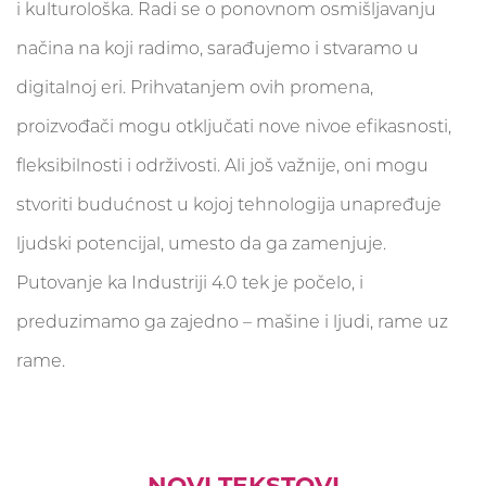
i kulturološka. Radi se o ponovnom osmišljavanju
načina na koji radimo, sarađujemo i stvaramo u
digitalnoj eri. Prihvatanjem ovih promena,
proizvođači mogu otključati nove nivoe efikasnosti,
fleksibilnosti i održivosti. Ali još važnije, oni mogu
stvoriti budućnost u kojoj tehnologija unapređuje
ljudski potencijal, umesto da ga zamenjuje.
Putovanje ka Industriji 4.0 tek je počelo, i
preduzimamo ga zajedno – mašine i ljudi, rame uz
rame.
NOVI TEKSTOVI