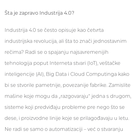
Šta je zapravo Industrija 4.0?
Industrija 4.0 se često opisuje kao četvrta
industrijska revolucija, ali šta to znači jednostavnim
rečima? Radi se o spajanju najsavremenijih
tehnologija poput Interneta stvari (IoT), veštačke
inteligencije (AI), Big Data i Cloud Computinga kako
bi se stvorile pametnije, povezanije fabrike. Zamislite
mašine koje mogu da „razgovaraju“ jedna s drugom,
sisteme koji predviđaju probleme pre nego što se
dese, i proizvodne linije koje se prilagođavaju u letu.
Ne radi se samo o automatizaciji – već o stvaranju