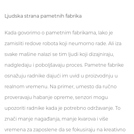
Ljudska strana pametnih fabrika
Kada govorimo o pametnim fabrikama, lako je
zamisliti redove robota koji neumorno rade. Ali iza
svake mašine nalazi se tim ljudi koji dizajniraju,
nadgledaju i poboljšavaju proces. Pametne fabrike
osnažuju radnike dajući im uvid u proizvodnju u
realnom vremenu. Na primer, umesto da ručno
proveravaju habanje opreme, senzori mogu
upozoriti radnike kada je potrebno održavanje. To
znači manje nagađanja, manje kvarova i više
vremena za zaposlene da se fokusiraju na kreativno