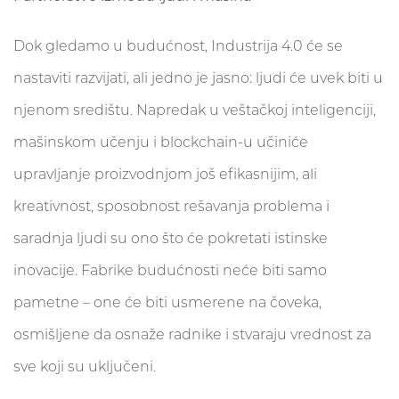
Dok gledamo u budućnost, Industrija 4.0 će se
nastaviti razvijati, ali jedno je jasno: ljudi će uvek biti u
njenom središtu. Napredak u veštačkoj inteligenciji,
mašinskom učenju i blockchain-u učiniće
upravljanje proizvodnjom još efikasnijim, ali
kreativnost, sposobnost rešavanja problema i
saradnja ljudi su ono što će pokretati istinske
inovacije. Fabrike budućnosti neće biti samo
pametne – one će biti usmerene na čoveka,
osmišljene da osnaže radnike i stvaraju vrednost za
sve koji su uključeni.