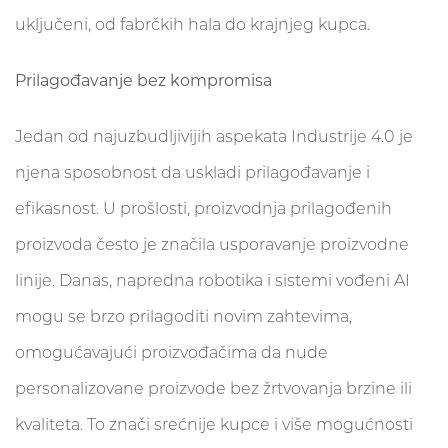
uključeni, od fabrčkih hala do krajnjeg kupca.
Prilagođavanje bez kompromisa
Jedan od najuzbudljivijih aspekata Industrije 4.0 je
njena sposobnost da uskladi prilagođavanje i
efikasnost. U prošlosti, proizvodnja prilagođenih
proizvoda često je značila usporavanje proizvodne
linije. Danas, napredna robotika i sistemi vođeni AI
mogu se brzo prilagoditi novim zahtevima,
omogućavajući proizvođačima da nude
personalizovane proizvode bez žrtvovanja brzine ili
kvaliteta. To znači srećnije kupce i više mogućnosti