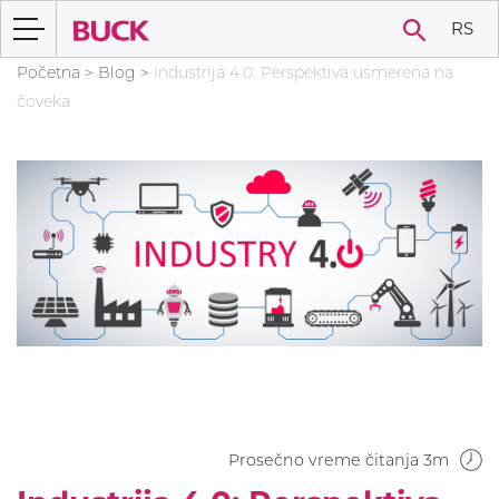
RS
Početna
>
Blog
>
Industrija 4.0: Perspektiva usmerena na
čoveka
Prosečno vreme čitanja 3m