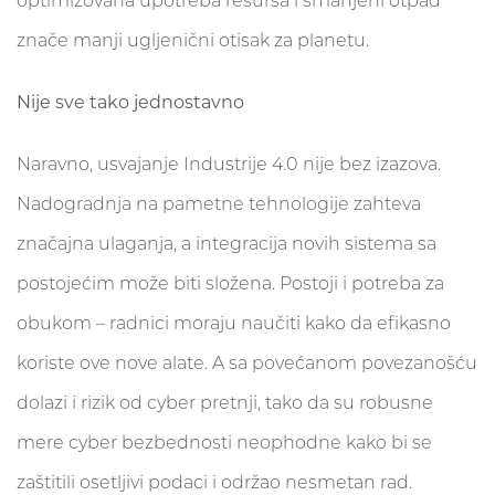
optimizovana upotreba resursa i smanjeni otpad
znače manji ugljenični otisak za planetu.
Nije sve tako jednostavno
Naravno, usvajanje Industrije 4.0 nije bez izazova.
Nadogradnja na pametne tehnologije zahteva
značajna ulaganja, a integracija novih sistema sa
postojećim može biti složena. Postoji i potreba za
obukom – radnici moraju naučiti kako da efikasno
koriste ove nove alate. A sa povećanom povezanošću
dolazi i rizik od cyber pretnji, tako da su robusne
mere cyber bezbednosti neophodne kako bi se
zaštitili osetljivi podaci i održao nesmetan rad.