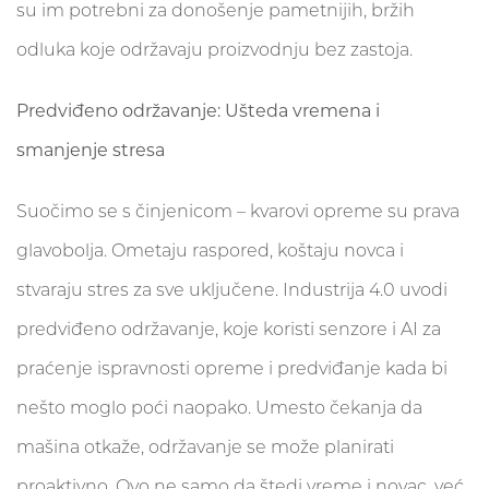
su im potrebni za donošenje pametnijih, bržih
odluka koje održavaju proizvodnju bez zastoja.
Predviđeno održavanje: Ušteda vremena i
smanjenje stresa
Suočimo se s činjenicom – kvarovi opreme su prava
glavobolja. Ometaju raspored, koštaju novca i
stvaraju stres za sve uključene. Industrija 4.0 uvodi
predviđeno održavanje, koje koristi senzore i AI za
praćenje ispravnosti opreme i predviđanje kada bi
nešto moglo poći naopako. Umesto čekanja da
mašina otkaže, održavanje se može planirati
proaktivno. Ovo ne samo da štedi vreme i novac, već