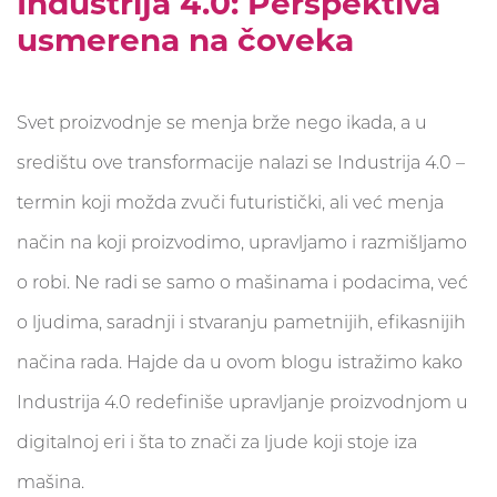
Industrija 4.0: Perspektiva
usmerena na čoveka
Svet proizvodnje se menja brže nego ikada, a u
središtu ove transformacije nalazi se Industrija 4.0 –
termin koji možda zvuči futuristički, ali već menja
način na koji proizvodimo, upravljamo i razmišljamo
o robi. Ne radi se samo o mašinama i podacima, već
o ljudima, saradnji i stvaranju pametnijih, efikasnijih
načina rada. Hajde da u ovom blogu istražimo kako
Industrija 4.0 redefiniše upravljanje proizvodnjom u
digitalnoj eri i šta to znači za ljude koji stoje iza
mašina.