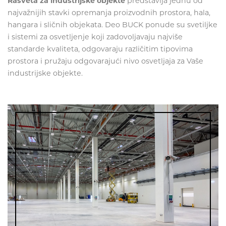
Rasveta za industrijske objekte
predstavlja jednu od
najvažnijih stavki opremanja proizvodnih prostora, hala,
hangara i sličnih objekata. Deo BUCK ponude su svetiljke
i sistemi za osvetljenje koji zadovoljavaju najviše
standarde kvaliteta, odgovaraju različitim tipovima
prostora i pružaju odgovarajući nivo osvetljaja za Vaše
industrijske objekte.