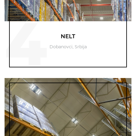
4
NELT
Dobanovci, Srbija