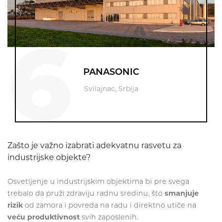
6
PANASONIC
Svilajnac, Srbija
Zašto je važno izabrati adekvatnu rasvetu za
industrijske objekte?
Osvetljenje u industrijskim objektima bi pre svega
trebalo da pruži zdraviju radnu sredinu, što
smanjuje
rizik
od zamora i povreda na radu i direktno utiče na
veću produktivnost
svih zaposlenih.