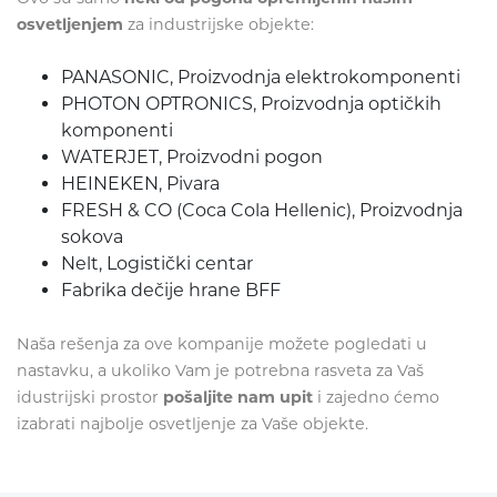
osvetljenjem
za industrijske objekte:
PANASONIC, Proizvodnja elektrokomponenti
PHOTON OPTRONICS, Proizvodnja optičkih
komponenti
WATERJET, Proizvodni pogon
HEINEKEN, Pivara
FRESH & CO (Coca Cola Hellenic), Proizvodnja
sokova
Nelt, Logistički centar
Fabrika dečije hrane BFF
Naša rešenja za ove kompanije možete pogledati u
nastavku, a ukoliko Vam je potrebna rasveta za Vaš
idustrijski prostor
pošaljite nam upit
i zajedno ćemo
izabrati najbolje osvetljenje za Vaše objekte.