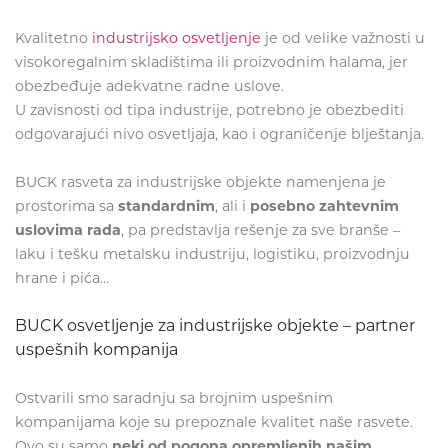
Kvalitetno
industrijsko osvetljenje
je od velike važnosti u
visokoregalnim skladištima ili proizvodnim halama, jer
obezbeđuje adekvatne radne uslove.
U zavisnosti od tipa industrije, potrebno je obezbediti
odgovarajući nivo osvetljaja, kao i ograničenje blještanja.
BUCK rasveta za industrijske objekte namenjena je
prostorima sa
standardnim
, ali i
posebno zahtevnim
uslovima rada
, pa predstavlja rešenje za sve branše –
laku i tešku metalsku industriju, logistiku, proizvodnju
hrane i pića…
BUCK osvetljenje za industrijske objekte – partner
uspešnih kompanija
Ostvarili smo saradnju sa brojnim uspešnim
kompanijama koje su prepoznale kvalitet naše rasvete.
Ovo su samo
neki od pogona opremljenih našim