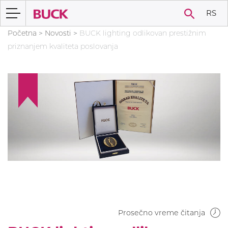
RS
Početna
>
Novosti
>
BUCK lighting odlikovan prestižnim
priznanjem kvaliteta poslovanja
Prosečno vreme čitanja