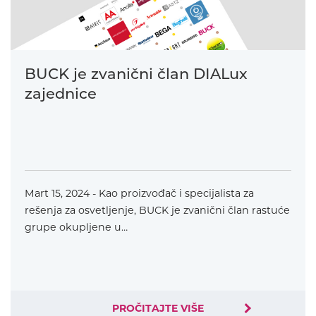
BUCK je zvanični član DIALux
zajednice
Mart 15, 2024 - Kao proizvođač i specijalista za
rešenja za osvetljenje, BUCK je zvanični član rastuće
grupe okupljene u…
PROČITAJTE VIŠE