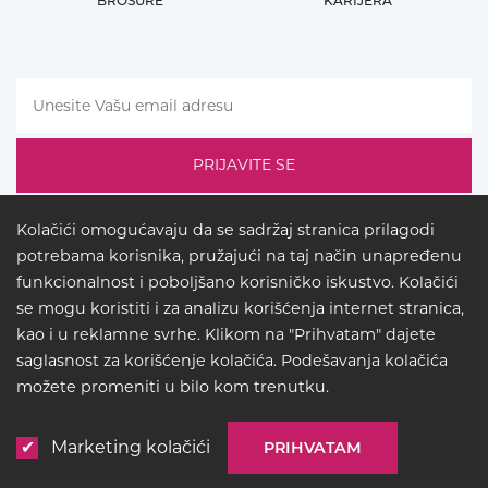
BROŠURE
KARIJERA
Kolačići omogućavaju da se sadržaj stranica prilagodi
potrebama korisnika, pružajući na taj način unapređenu
funkcionalnost i poboljšano korisničko iskustvo. Kolačići
se mogu koristiti i za analizu korišćenja internet stranica,
kao i u reklamne svrhe. Klikom na "Prihvatam" dajete
saglasnost za korišćenje kolačića. Podešavanja kolačića
LEGAL
možete promeniti u bilo kom trenutku.
© COPYRIGHT 2026
BUCK
LIGHTING
Marketing kolačići
PRIHVATAM