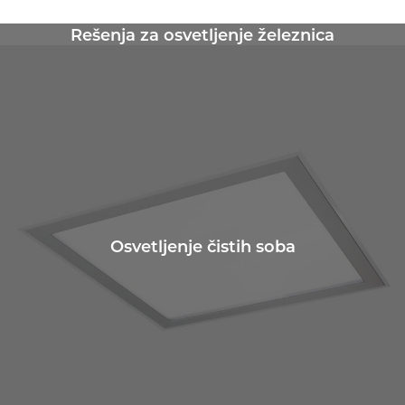
Rešenja za osvetljenje železnica
Osvetljenje čistih soba