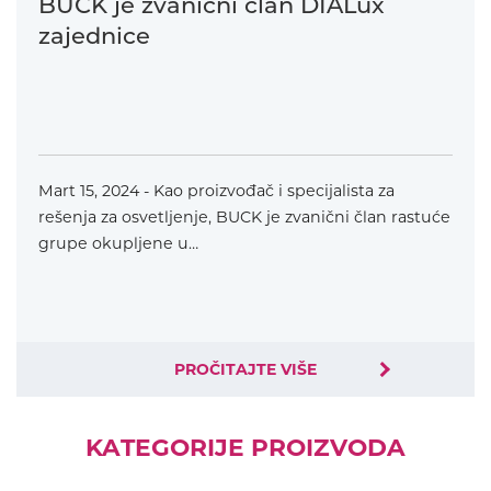
BUCK je zvanični član DIALux
zajednice
Mart 15, 2024 - Kao proizvođač i specijalista za
rešenja za osvetljenje, BUCK je zvanični član rastuće
grupe okupljene u…
PROČITAJTE VIŠE
KATEGORIJE PROIZVODA