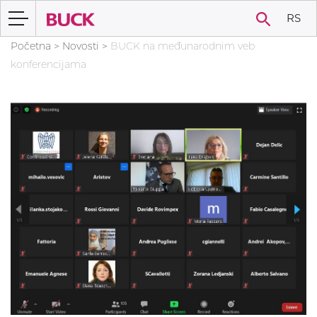
RS
Početna
>
Novosti
>
BUCK na međunarodnim veb
konferencijama