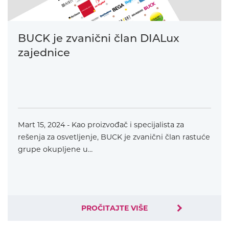
BUCK je zvanični član DIALux
zajednice
Mart 15, 2024 - Kao proizvođač i specijalista za
rešenja za osvetljenje, BUCK je zvanični član rastuće
grupe okupljene u…
PROČITAJTE VIŠE