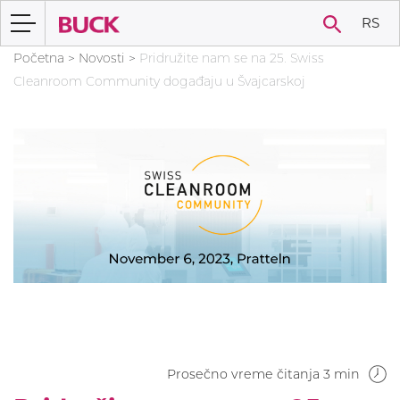
RS
Početna
>
Novosti
>
Pridružite nam se na 25. Swiss
Cleanroom Community događaju u Švajcarskoj
Prosečno vreme čitanja 3 min