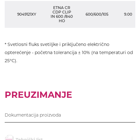
ETNA CR
CDP CLIP
9049121XY
600/600/105
9.00
IN 600 /840
HO
* Svetlosni fluks svetiljke i priključeno električno
opterećenje - početna tolerancija ± 10% (na temperaturi od
25°C).
PREUZIMANJE
Dokumentacija proizvoda
Tehnički list