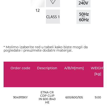
* Molimo izaberite red u tabeli kako biste mogli da
pogledate i preuzmete dodatni materijal..
Order code
Description
A/B/H[mm]
WEIGHT
[kg]
ETNA CR
CDP CLIP
9049119XY
600/600/105
9.00
IN 600 /840
HE