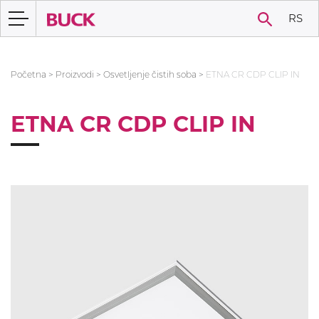
RS
Početna
>
Proizvodi
>
Osvetljenje čistih soba
>
ETNA CR CDP CLIP IN
ETNA CR CDP CLIP IN