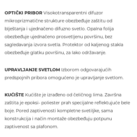
OPTIČKI PRIBOR
Visokotransparentni difuzor
mikroprizmatične strukture obezbeđuje zaštitu od
blještanja i ujednačeno difuzno svetlo. Opalna folija
obezbeđuje ujednačeno prosvetljenu površinu, bez
sagledavanja izvora svetla. Protektor od kaljenog stakla
obezbeđuje glatku površinu, za lako održavanje.
UPRAVLJANJE SVETLOM
Izborom odgovarajućih
predspojnih pribora omogućeno je upravljanje svetlom.
KUĆIŠTE
Kućište je izrađeno od čeličnog lima. Završna
zaštita je epoksi- poliester prah specijalne reflektujuće bele
boje. Pored zaptivenosti kompletne svetiljke, sama
konstrukcija i način montaže obezbeđuju potpunu
zaptivenost sa plafonom.