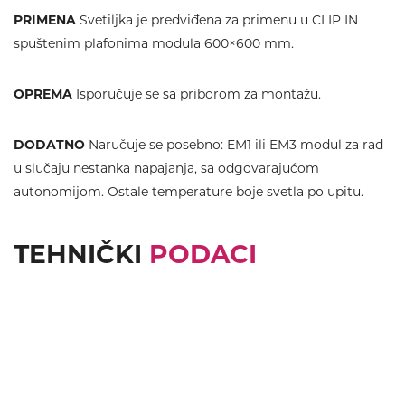
PRIMENA
Svetiljka je predviđena za primenu u CLIP IN
spuštenim plafonima modula 600×600 mm.
OPREMA
Isporučuje se sa priborom za montažu.
DODATNO
Naručuje se posebno: EM1 ili EM3 modul za rad
u slučaju nestanka napajanja, sa odgovarajućom
autonomijom. Ostale temperature boje svetla po upitu.
TEHNIČKI
PODACI