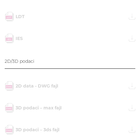
LDT
IES
2D/3D podaci
2D data - DWG fajl
3D podaci – max fajl
3D podaci – 3ds fajl