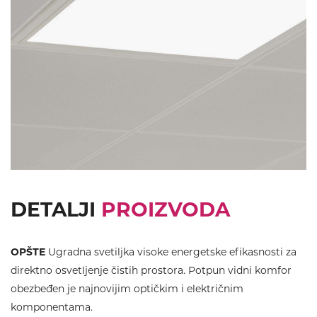
DETALJI
PROIZVODA
OPŠTE
Ugradna svetiljka visoke energetske efikasnosti za
direktno osvetljenje čistih prostora. Potpun vidni komfor
obezbeđen je najnovijim optičkim i električnim
komponentama.