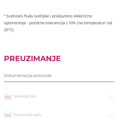
* Svetlosni fluks svetiljke i priključeno električno
opterećenje - početna tolerancija ± 10% (na temperaturi od
25°C).
PREUZIMANJE
Dokumentacija proizvoda
Tehnički list
Tenderski opis