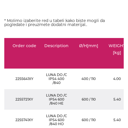
* Molimo izaberite red u tabeli kako biste mogli da
pogledate i preuzmete dodatni materijal..
Order code
Description
Ø/H[mm]
WEIGHT
[kg]
LUNA DO /C
2255641XY
IP54 400
400 / 110
4.00
/840
LUNA DO /C
2255721XY
IP54 600
600 / 110
5.40
/840 HE
LUNA DO /C
2255741XY
IP54 600
600 / 110
5.40
/840 HO