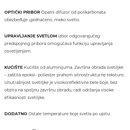
OPTIČKI PRIBOR
Opalni difuzor od polikarbonata
obezbeđuje ujednačeno, meko svetlo.
UPRAVLJANJE SVETLOM
Izbor odgovarajućeg
predspojnog pribora omogućava funkciju upravljanja
osvetljenjem.
KUĆIŠTE
Kućište od aluminijuma. Završna obrada svetiljke
– zaštita epoksi- poliester prahom sitnostrukturne teksture.
Unutrašnjost svetiljke je visokoreflektivne bele boje, bez
obzira na spoljnu završnu obradu, radi održanja visoke
efikasnosti svetiljke.
DODATNO
Ostale temperature boje svetla po upitu.