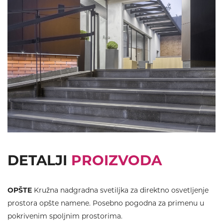
DETALJI
PROIZVODA
OPŠTE
Kružna nadgradna svetiljka za direktno osvetljenje
prostora opšte namene. Posebno pogodna za primenu u
pokrivenim spoljnim prostorima.