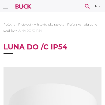
RS
Početna
>
Proizvodi
>
Arhitektonska rasveta
>
Plafonske nadgradne
svetiljke
>
LUNA DO /C IP54
LUNA DO /C IP54