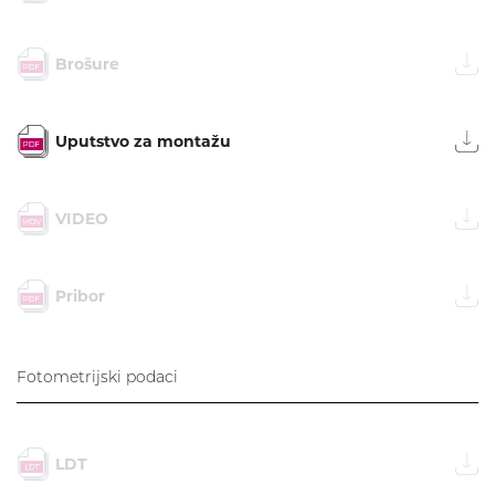
Brošure
Uputstvo za montažu
VIDEO
Pribor
Fotometrijski podaci
LDT