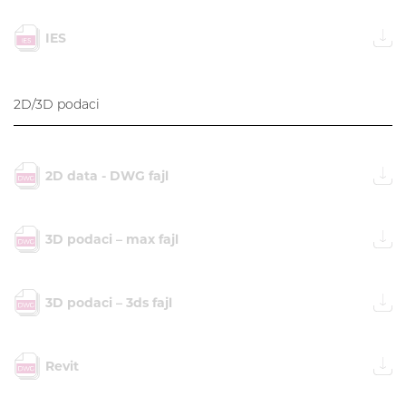
IES
2D/3D podaci
2D data - DWG fajl
3D podaci – max fajl
3D podaci – 3ds fajl
Revit