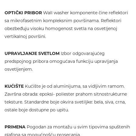
OPTIČKI PRIBOR
Wall washer komponente čine reflektori
sa mikrofasetnim kompleksnim površinama. Reflektori
obezbeđuju visoku homogenost svetla na osvetljenoj
vertikalnoj površini.
UPRAVLJANJE SVETLOM
Izbor odgovarajućeg
predspojnog pribora omogućava funkciju upravljanja
osvetljenjem.
KUĆIŠTE
Kućište je od aluminijuma, sa vidljivim ramom.
Završna obrada: epoksi- poliester prahom sitnostrukturne
teksture. Standardne boje okvira svetiljke: bela, siva, crna,
ostale boje dostupne po upitu.
PRIMENA
Pogodan za montažu u svim tipovima spuštenih
plafona sa mogućnošću prosecanja.