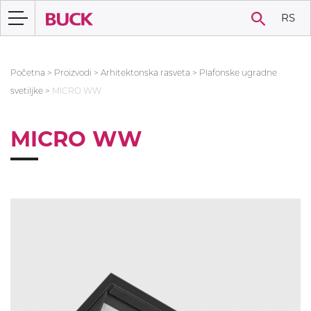
RS
Početna
>
Proizvodi
>
Arhitektonska rasveta
>
Plafonske ugradne
svetiljke
>
MICRO WW
MICRO WW