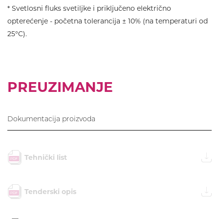
* Svetlosni fluks svetiljke i priključeno električno
opterećenje - početna tolerancija ± 10% (na temperaturi od
25°C).
PREUZIMANJE
Dokumentacija proizvoda
Tehnički list
Tenderski opis