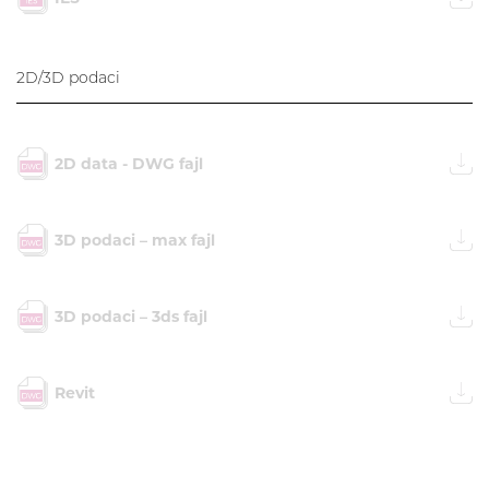
2D/3D podaci
2D data - DWG fajl
3D podaci – max fajl
3D podaci – 3ds fajl
Revit