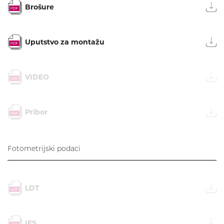
Brošure
Uputstvo za montažu
VIDEO
Pribor
Fotometrijski podaci
LDT
IES