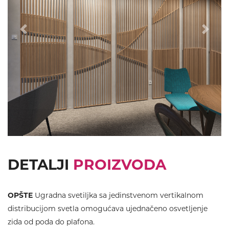
Previous
Next
DETALJI
PROIZVODA
OPŠTE
Ugradna svetiljka sa jedinstvenom vertikalnom
distribucijom svetla omogućava ujednačeno osvetljenje
zida od poda do plafona.