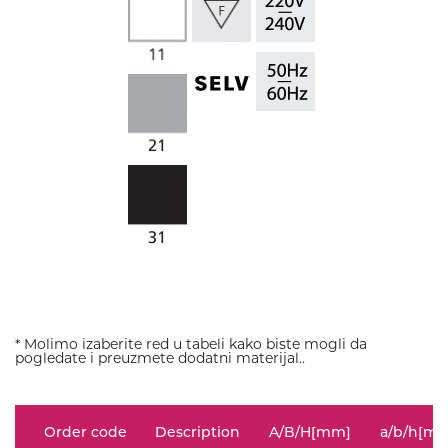
* Molimo izaberite red u tabeli kako biste mogli da
pogledate i preuzmete dodatni materijal..
Order code
Description
A/B/H[mm]
a/b/h[m