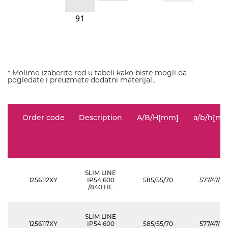
* Molimo izaberite red u tabeli kako biste mogli da
pogledate i preuzmete dodatni materijal..
Order code
Description
A/B/H[mm]
a/b/h[m
SLIM LINE
1256112XY
IP54 600
585/55/70
577/47/115
/840 HE
SLIM LINE
1256117XY
IP54 600
585/55/70
577/47/115