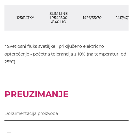
SLIM LINE
1256147XY
IP54 1500
1426/55/70
1417/47/115
/840 HO
* Svetlosni fluks svetiljke i priključeno električno
opterećenje - početna tolerancija ± 10% (na temperaturi od
25°C).
PREUZIMANJE
Dokumentacija proizvoda