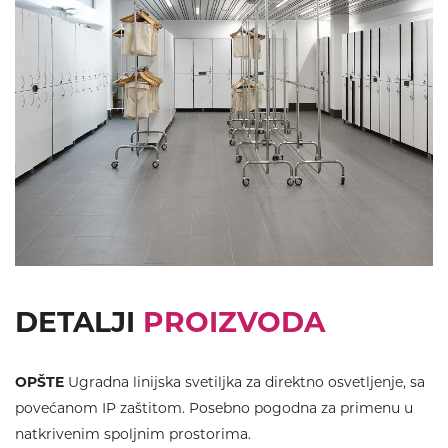
DETALJI
PROIZVODA
OPŠTE
Ugradna linijska svetiljka za direktno osvetljenje, sa
povećanom IP zaštitom. Posebno pogodna za primenu u
natkrivenim spoljnim prostorima.