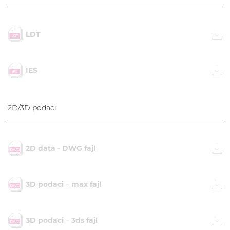
LDT
IES
2D/3D podaci
2D data - DWG fajl
3D podaci – max fajl
3D podaci – 3ds fajl