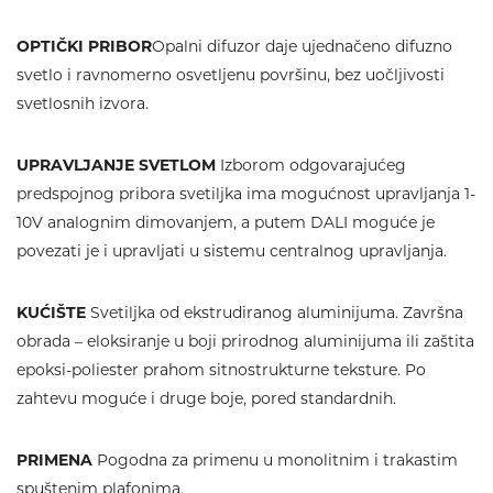
OPTIČKI PRIBOR
Opalni difuzor daje ujednačeno difuzno
svetlo i ravnomerno osvetljenu površinu, bez uočljivosti
svetlosnih izvora.
UPRAVLJANJE SVETLOM
Izborom odgovarajućeg
predspojnog pribora svetiljka ima mogućnost upravljanja 1-
10V analognim dimovanjem, a putem DALI moguće je
povezati je i upravljati u sistemu centralnog upravljanja.
KUĆIŠTE
Svetiljka od ekstrudiranog aluminijuma. Završna
obrada – eloksiranje u boji prirodnog aluminijuma ili zaštita
epoksi-poliester prahom sitnostrukturne teksture. Po
zahtevu moguće i druge boje, pored standardnih.
PRIMENA
Pogodna za primenu u monolitnim i trakastim
spuštenim plafonima.