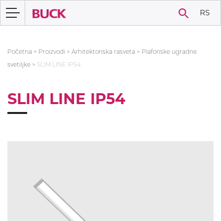
RS
Početna
>
Proizvodi
>
Arhitektonska rasveta
>
Plafonske ugradne
svetiljke
>
SLIM LINE IP54
SLIM LINE IP54