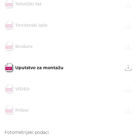
Tehnički list
Tenderski opis
Brošure
Uputstvo za montažu
VIDEO
Pribor
Fotometrijski podaci