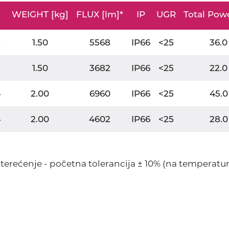
]
WEIGHT [kg]
FLUX [lm]*
IP
UGR
Total Pow
1.50
5568
IP66
<25
36.0
1.50
3682
IP66
<25
22.0
4
2.00
6960
IP66
<25
45.0
4
2.00
4602
IP66
<25
28.0
 opterećenje - početna tolerancija ± 10% (na temperatur