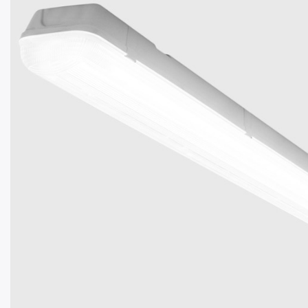
REŠENJA ZA
ŽELE