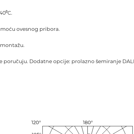
40⁰C.
pomoću ovesnog pribora.
 montažu.
e poručuju. Dodatne opcije: prolazno šemiranje DALI