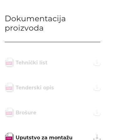
Dokumentacija
proizvoda
Tehnički list
Tenderski opis
Brošure
Uputstvo za montažu