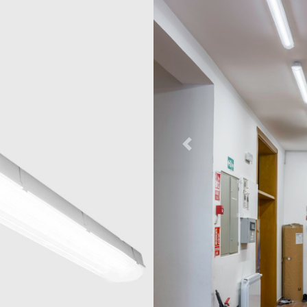
ZIDNE
 OSVETLJENJE
SVETILJKE
TUNELSKO OSVELJENJE
ZNICA
SLOBODNOSTOJEĆE
ISKUSTVA KLIJENATA
SVETILJKE
Previous