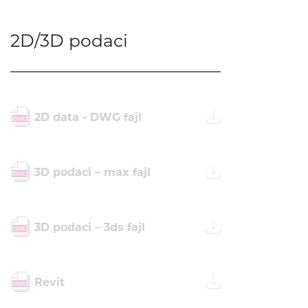
2D/3D podaci
2D data - DWG fajl
3D podaci – max fajl
3D podaci – 3ds fajl
Revit