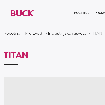
POČETNA
PROIZ
OSVETLJENJE
Početna
>
Proizvodi
>
Industrijska rasveta
>
TITAN
MEDICINS
ARHITEKTON
TITAN
SISTEMSK
INDUSTRIJ
SPORTSK
JAVNA 
TUNELSKO 