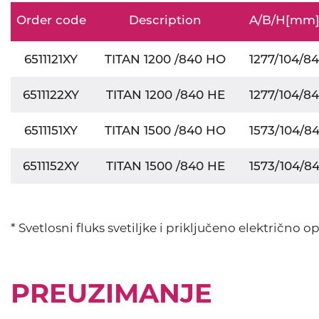
Order code
Description
A/B/H[mm
6511121XY
TITAN 1200 /840 HO
1277/104/84
6511122XY
TITAN 1200 /840 HE
1277/104/84
6511151XY
TITAN 1500 /840 HO
1573/104/8
6511152XY
TITAN 1500 /840 HE
1573/104/8
* Svetlosni fluks svetiljke i priključeno električno
PREUZIMANJE