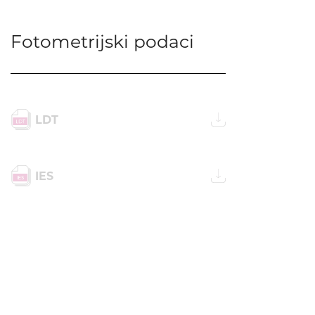
Fotometrijski podaci
LDT
IES