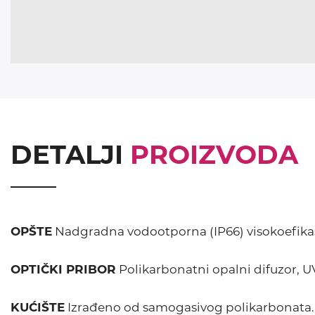
DETALJI
PROIZVODA
OPŠTE
Nadgradna vodootporna (IP66) visokoefikas
OPTIČKI PRIBOR
Polikarbonatni opalni difuzor, U
KUĆIŠTE
Izrađeno od samogasivog polikarbonata.