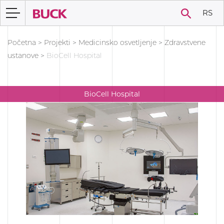
RS
Početna
>
Projekti
>
Medicinsko osvetljenje
>
Zdravstvene
ustanove
>
BioCell Hospital
BioCell Hospital