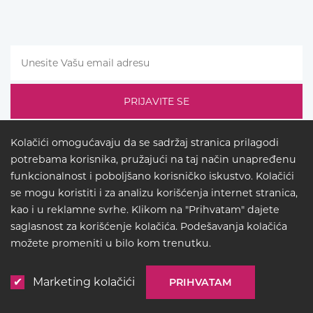
Kolačići omogućavaju da se sadržaj stranica prilagodi
potrebama korisnika, pružajući na taj način unapređenu
funkcionalnost i poboljšano korisničko iskustvo. Kolačići
se mogu koristiti i za analizu korišćenja internet stranica,
kao i u reklamne svrhe. Klikom na "Prihvatam" dajete
saglasnost za korišćenje kolačića. Podešavanja kolačića
LEGAL
možete promeniti u bilo kom trenutku.
© COPYRIGHT 2026
BUCK
LIGHTING
Marketing kolačići
PRIHVATAM