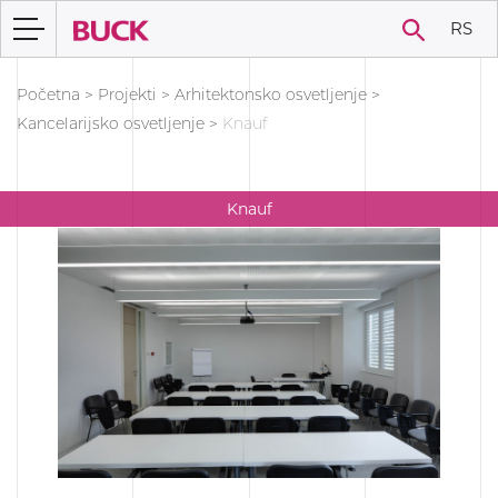
RS
Početna
>
Projekti
>
Arhitektonsko osvetljenje
>
Kancelarijsko osvetljenje
>
Knauf
Knauf