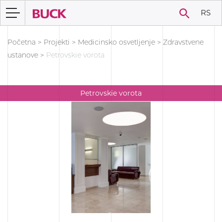
RS
Početna
>
Projekti
>
Medicinsko osvetljenje
>
Zdravstvene
ustanove
>
Petrovskie vorota
Petrovskie vorota