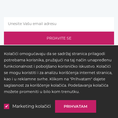
Kolačići omogućavaju da se sadržaj stranica prilagodi
potrebama korisnika, pružajući na taj način unapređenu
funkcionalnost i poboljšano korisničko iskustvo. Kolačići
se mogu koristiti i za analizu korišćenja internet stranica,
kao i u reklamne svrhe. Klikom na "Prihvatam" dajete
saglasnost za korišćenje kolačića. Podešavanja kolačića
LEGAL
možete promeniti u bilo kom trenutku.
© COPYRIGHT 2026
BUCK
LIGHTING
Marketing kolačići
PRIHVATAM