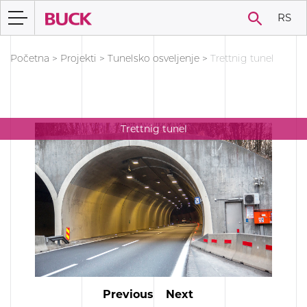
RS
Početna
>
Projekti
>
Tunelsko osveljenje
>
Trettnig tunel
Trettnig tunel
Previous
Next