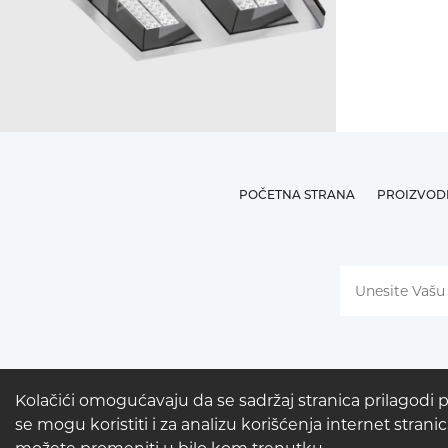
POČETNA STRANA
PROIZVOD
Kolačići omogućavaju da se sadržaj stranica prilagodi 
se mogu koristiti i za analizu korišćenja internet stra