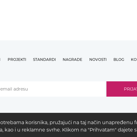
I
PROJEKTI
STANDARDI
NAGRADE
NOVOSTI
BLOG
KO
potrebama korisnika, pružajući na taj način unapređenu fu
nica, kao i u reklamne svrhe. Klikom na "Prihvatam" dajete