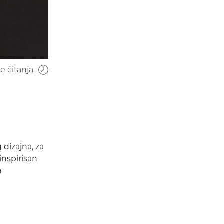
 čitanja
 dizajna, za
inspirisan
n