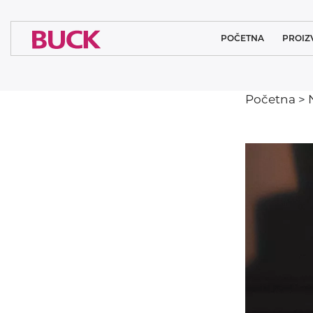
POČETNA
PROIZ
OSVETLJENJE
Početna
>
MEDICINS
ARHITEKTON
SISTEMSK
INDUSTRIJ
SPORTSK
JAVNA 
TUNELSKO 