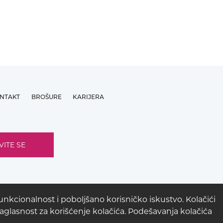
NTAKT
BROŠURE
KARIJERA
nkcionalnost i poboljšano korisničko iskustvo. Kolačići
 saglasnost za korišćenje kolačića. Podešavanja kolačića