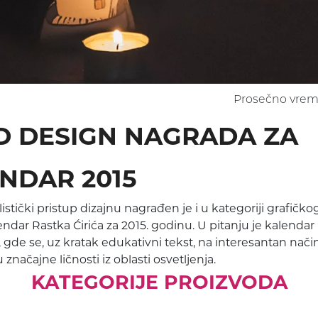
ZIDNE
 OSVETLJENJE
SVETILJKE
TUNELSKO OSVELJENJE
ZNICA
SLOBODNOSTOJEĆE
ISKUSTVA KLIJENATA
SVETILJKE
Prosečno vreme
 DESIGN NAGRADA ZA
NDAR 2015
stički pristup dizajnu nagrađen je i u kategoriji grafičkog
endar Rastka Ćirića za 2015. godinu. U pitanju je kalendar 
 gde se, uz kratak edukativni tekst, na interesantan nači
 značajne ličnosti iz oblasti osvetljenja.
KATEGORIJE PROIZVODA