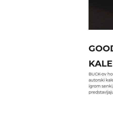
REŠENJA ZA
ŽELE
GOOD
KALE
BUCK-ov holi
autorski kal
igrom senki,
predstavljaju