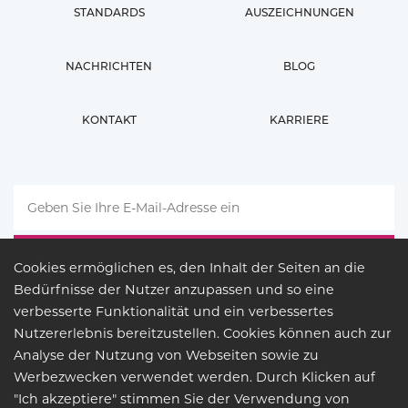
STANDARDS
AUSZEICHNUNGEN
NACHRICHTEN
BLOG
KONTAKT
KARRIERE
Cookies ermöglichen es, den Inhalt der Seiten an die
Bedürfnisse der Nutzer anzupassen und so eine
verbesserte Funktionalität und ein verbessertes
Nutzererlebnis bereitzustellen. Cookies können auch zur
Analyse der Nutzung von Webseiten sowie zu
Werbezwecken verwendet werden. Durch Klicken auf
"Ich akzeptiere" stimmen Sie der Verwendung von