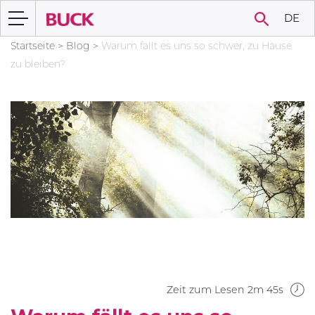
DE
Startseite
>
Blog
>
Warum fällt es uns so schwer, zu Hause
zu bleiben?
Zeit zum Lesen 2m 45s