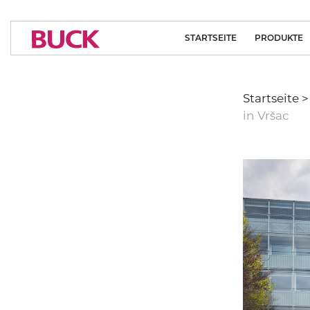
STARTSEITE
PRODUKTE
REINRAUMBELEU
Startseite
MEDIZINISC
BELEUCHTU
in Vršac
ARCHITEKTURBEL
SYSTEMLÖSU
INDUSTRIEL
BELEUCHTU
SPORT BELEUC
BELEUCHTU
ÖFFENTLICH
EINRICHTUN