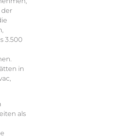
rnehmen,
l der
die
,
s 3.500
hen.
tten in
vac,
m
iten als
pe