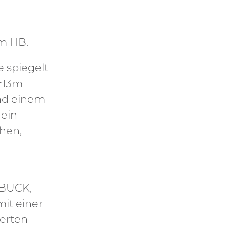
am HB.
 spiegelt
h=13m
und einem
 ein
hen,
 BUCK,
mit einer
erten