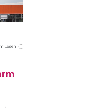
um Lesen
arm