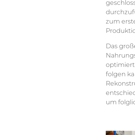
geschloss
durchzuf
zum erst
Produkti
Das groß
Nahrungs
optimier
folgen ka
Rekonstr
entschie
um folgli