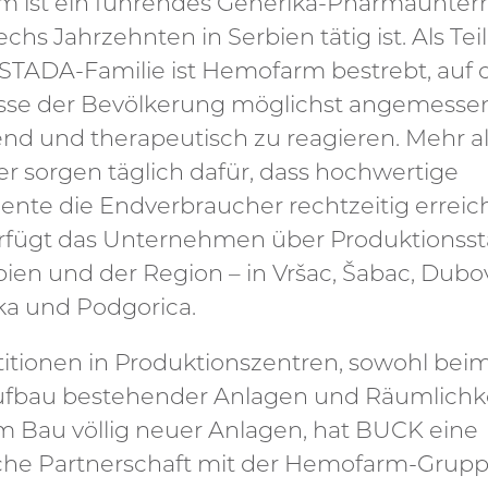
 ist ein führendes Generika-Pharmaunte
echs Jahrzehnten in Serbien tätig ist. Als Tei
STADA-Familie ist Hemofarm bestrebt, auf 
sse der Bevölkerung möglichst angemessen
nd und therapeutisch zu reagieren. Mehr al
er sorgen täglich dafür, dass hochwertige
nte die Endverbraucher rechtzeitig erreic
rfügt das Unternehmen über Produktionsstä
ien und der Region – in Vršac, Šabac, Dubo
ka und Podgorica.
titionen in Produktionszentren, sowohl bei
fbau bestehender Anlagen und Räumlichke
m Bau völlig neuer Anlagen, hat BUCK eine
sche Partnerschaft mit der Hemofarm-Grup