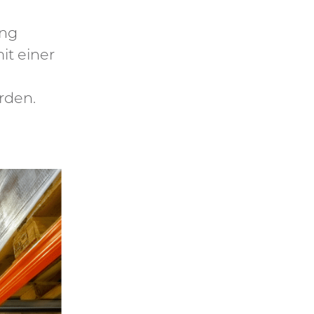
ung
it einer
rden.