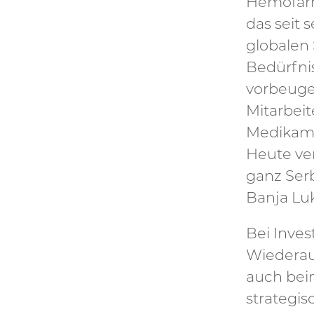
Hemofarm
das seit s
globalen 
Bedürfni
vorbeuge
Mitarbeit
Medikame
Heute ve
ganz Serb
Banja Lu
Bei Inves
Wiederau
auch bei
strategi