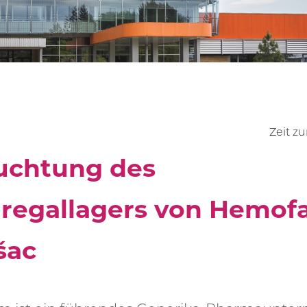
HTUNG
STEHLEUCHTEN
TUNNELBELEUCHTUNG
ÖSUNGEN
KUNDENSTIMMEN
KEHR
Zeit z
uchtung des
regallagers von Hemof
šac