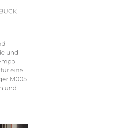
t BUCK
nd
ie und
tempo
für eine
ager M005
en und