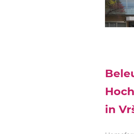
TUNNELBELEUC
BELEUCHTUNGSL
FÜR DEN
SCHIENENVER
Bele
Hoch
in Vr