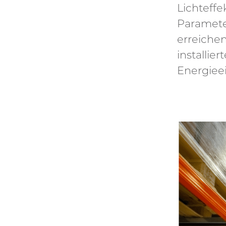
Lichteff
Parameter
erreichen
installie
Energieei