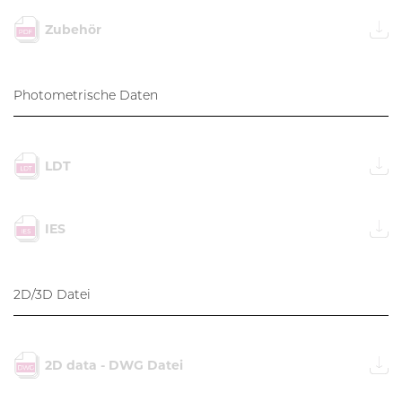
Zubehör
Photometrische Daten
LDT
IES
2D/3D Datei
2D data - DWG Datei