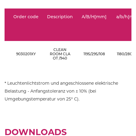
Order code
Description
A/B/H[mm]
a/b/h[m
CLEAN
9030201XY
ROOM CLA
1195/295/108
1180/280/1
OT /940
* Leuchtenlichtstrom und angeschlossene elektrische
Belastung - Anfangstoleranz von ± 10% (bei
Umgebungstemperatur von 25° C).
DOWNLOADS