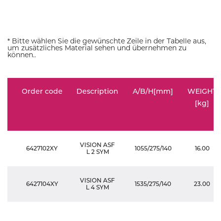
* Bitte wählen Sie die gewünschte Zeile in der Tabelle aus,
um zusätzliches Material sehen und übernehmen zu
können..
Order code
Description
A/B/H[mm]
WEIGHT
[kg]
VISION ASF
6427102XY
1055/275/140
16.00
L 2 SYM
VISION ASF
6427104XY
1535/275/140
23.00
L 4 SYM