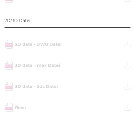
2D/3D Datei
2D data - DWG Datei
3D data – max Datei
3D data – 3ds Datei
Revit