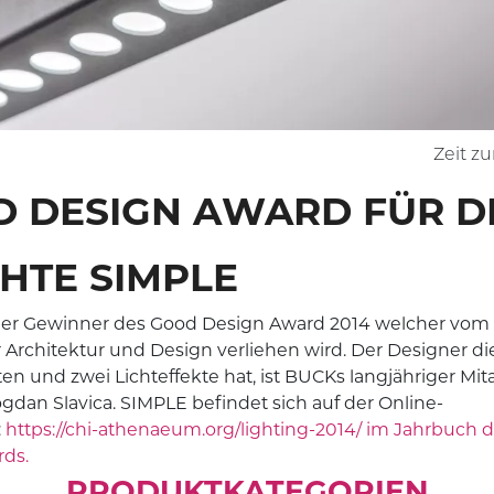
HTUNG
STEHLEUCHTEN
TUNNELBELEUCHTUNG
ÖSUNGEN
KUNDENSTIMMEN
KEHR
Zeit z
 DESIGN AWARD FÜR D
HTE SIMPLE
der Gewinner des Good Design Award 2014 welcher vom
Architektur und Design verliehen wird. Der Designer di
ten und zwei Lichteffekte hat, ist BUCKs langjähriger Mita
gdan Slavica. SIMPLE befindet sich auf der Online-
:
https://chi-athenaeum.org/lighting-2014/ im Jahrbuch 
ds.
PRODUKTKATEGORIEN