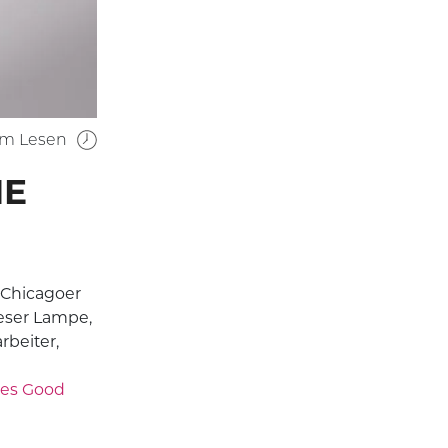
um Lesen
IE
 Chicagoer
eser Lampe,
rbeiter,
des Good