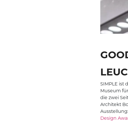
TUNNELBELEUC
BELEUCHTUNGSL
FÜR DEN
SCHIENENVER
GOOD
LEUC
SIMPLE ist 
Museum für 
die zwei Sei
Architekt Bo
Ausstellung
Design Awar