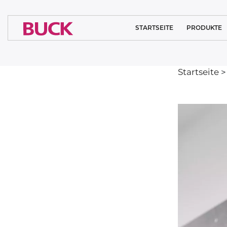
STARTSEITE
PRODUKTE
REINRAUMBELEU
Startseite
MEDIZINISC
BELEUCHTU
ARCHITEKTURBEL
SYSTEMLÖSU
INDUSTRIEL
BELEUCHTU
SPORT BELEUC
BELEUCHTU
ÖFFENTLICH
EINRICHTUN