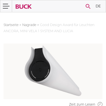
DE
Startseite
>
Nagrade
>
Good Design Award für Leuchten
ANCORA, MINI VELA 1 SYSTEM AND LUCIA
Zeit zum Lesen