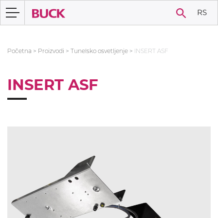
RS
Početna
>
Proizvodi
>
Tunelsko osvetljenje
>
INSERT ASF
INSERT ASF