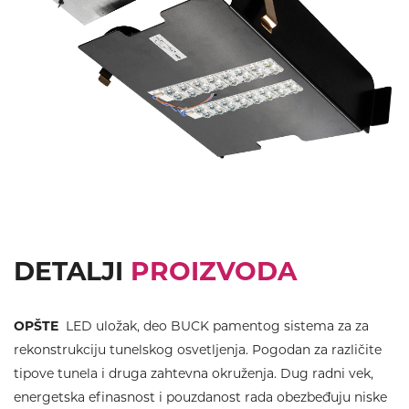
Previous
Next
DETALJI
PROIZVODA
OPŠTE
LED uložak, deo BUCK pamentog sistema za za
rekonstrukciju tunelskog osvetljenja. Pogodan za različite
tipove tunela i druga zahtevna okruženja. Dug radni vek,
energetska efinasnost i pouzdanost rada obezbeđuju niske