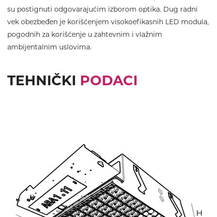
su postignuti odgovarajućim izborom optika. Dug radni
vek obezbeđen je korišćenjem visokoefikasnih LED modula,
pogodnih za korišćenje u zahtevnim i vlažnim
ambijentalnim uslovima.
TEHNIČKI
PODACI