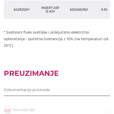
INSERT ASF
6429212XY
620/465/160
9.30
12 ASY
* Svetlosni fluks svetiljke i priključeno električno
opterećenje - početna tolerancija ± 10% (na temperaturi od
25°C).
PREUZIMANJE
Dokumentacija proizvoda
Tehnički list