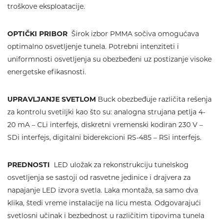
troškove eksploatacije.
OPTIČKI PRIBOR
Širok izbor PMMA sočiva omogućava
optimalno osvetljenje tunela. Potrebni intenziteti i
uniformnosti osvetljenja su obezbeđeni uz postizanje visoke
energetske efikasnosti.
UPRAVLJANJE SVETLOM
Buck obezbeđuje različita rešenja
za kontrolu svetiljki kao što su: analogna strujana petlja 4-
20 mA – CLi interfejs, diskretni vremenski kodiran 230 V –
SDi interfejs, digitalni biderekcioni RS-485 – RSi interfejs.
PREDNOSTI
LED uložak za rekonstrukciju tunelskog
osvetljenja se sastoji od rasvetne jedinice i drajvera za
napajanje LED izvora svetla. Laka montaža, sa samo dva
klika, štedi vreme instalacije na licu mesta. Odgovarajući
svetlosni učinak i bezbednost u različitim tipovima tunela