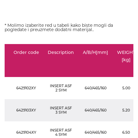
* Molimo izaberite red u tabeli kako biste mogli da
pogledate i preuzmete dodatni materijal..
Order code
Description
A/B/H[mm]
WEIGHT
[kg]
INSERT ASF
6429102XY
640/465/160
5.00
2 SYM
INSERT ASF
6429103XY
640/465/160
5.20
3 SYM
INSERT ASF
6429104XY
640/465/160
6.50
4 SYM