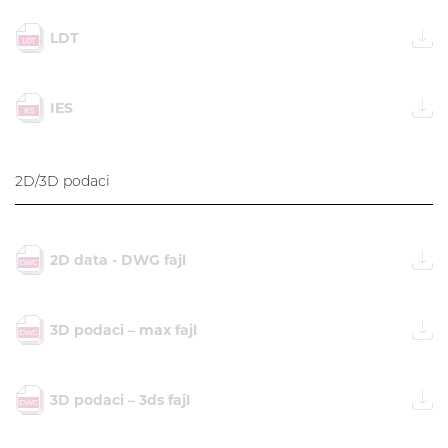
LDT
IES
2D/3D podaci
2D data - DWG fajl
3D podaci – max fajl
3D podaci – 3ds fajl