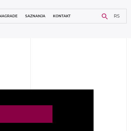
RS
NAGRADE
SAZNANJA
KONTAKT
NOVOSTI
KARIJERA
BLOG
STUDIJA SLUČAJA