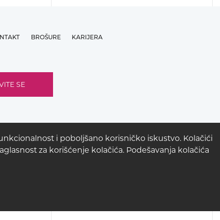
NTAKT
BROŠURE
KARIJERA
nkcionalnost i poboljšano korisničko iskustvo. Kolačići
 saglasnost za korišćenje kolačića. Podešavanja kolačića