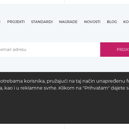
I
PROJEKTI
STANDARDI
NAGRADE
NOVOSTI
BLOG
KO
potrebama korisnika, pružajući na taj način unapređenu fu
nica, kao i u reklamne svrhe. Klikom na "Prihvatam" dajete
© COPYRIGHT 2026
BUCK
LIGHTING
LEGAL