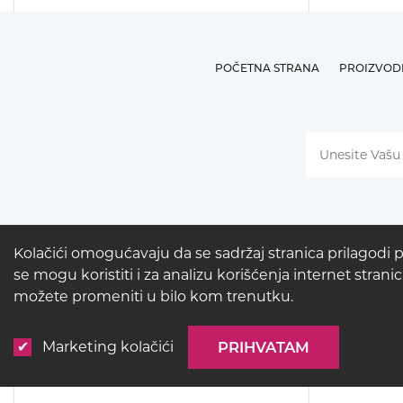
POČETNA STRANA
PROIZVOD
Kolačići omogućavaju da se sadržaj stranica prilagodi 
se mogu koristiti i za analizu korišćenja internet stra
možete promeniti u bilo kom trenutku.
Marketing kolačići
PRIHVATAM