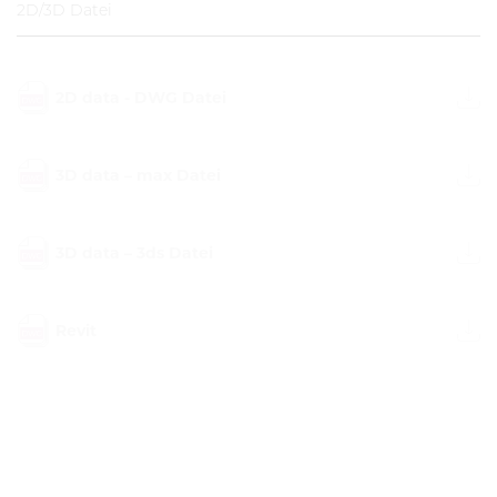
2D/3D Datei
2D data - DWG Datei
3D data – max Datei
3D data – 3ds Datei
Revit