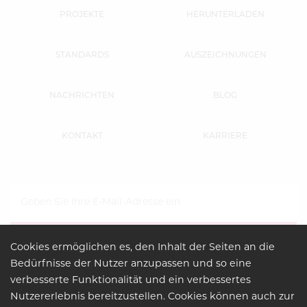
PROJEKTE
HERUNTERLADEN
STANDARDS
AUSZEICHNUNGEN
NACHRICHTEN
BLOG
KONTAKT
KARRIERE
Cookies ermöglichen es, den Inhalt der Seiten an die
Bedürfnisse der Nutzer anzupassen und so eine
verbesserte Funktionalität und ein verbessertes
Nutzererlebnis bereitzustellen. Cookies können auch zur