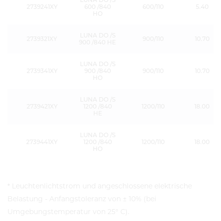
2739241XY
600 /840
600/110
5.40
HO
LUNA DO /S
2739321XY
900/110
10.70
900 /840 HE
LUNA DO /S
2739341XY
900 /840
900/110
10.70
HO
LUNA DO /S
2739421XY
1200 /840
1200/110
18.00
HE
LUNA DO /S
2739441XY
1200 /840
1200/110
18.00
HO
* Leuchtenlichtstrom und angeschlossene elektrische
Belastung - Anfangstoleranz von ± 10% (bei
Umgebungstemperatur von 25° C).