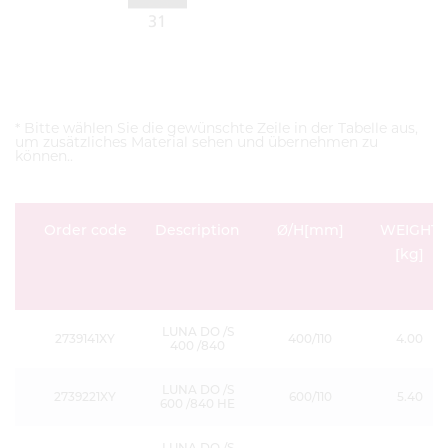
* Bitte wählen Sie die gewünschte Zeile in der Tabelle aus,
um zusätzliches Material sehen und übernehmen zu
können..
Order code
Description
Ø/H[mm]
WEIGHT
[kg]
LUNA DO /S
2739141XY
400/110
4.00
400 /840
LUNA DO /S
2739221XY
600/110
5.40
600 /840 HE
LUNA DO /S