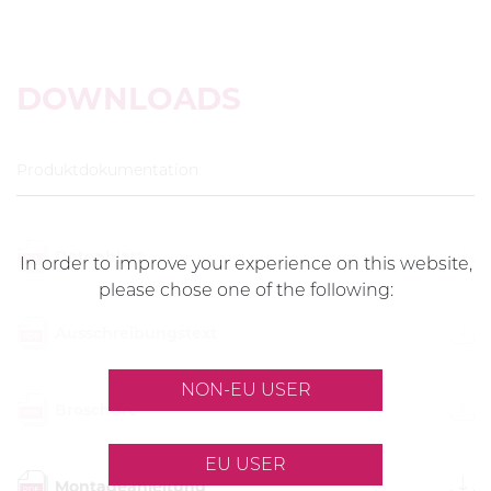
DOWNLOADS
Produktdokumentation
Datenblatt
In order to improve your experience on this website,
please chose one of the following:
Ausschreibungstext
NON-EU USER
Broschüre
EU USER
Montageanleitung