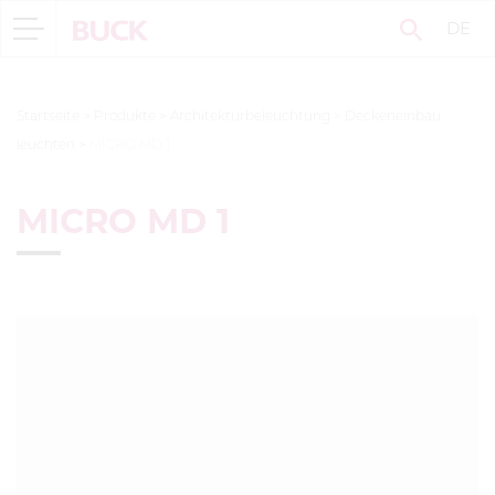
DE
Startseite
>
Produkte
>
Architekturbeleuchtung
>
Deckeneinbau
leuchten
>
MICRO MD 1
MICRO MD 1