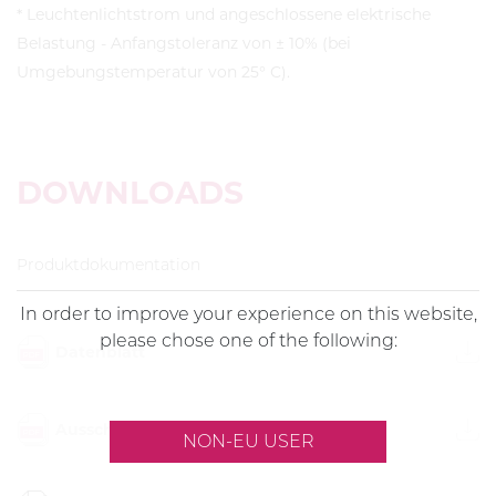
* Leuchtenlichtstrom und angeschlossene elektrische
Belastung - Anfangstoleranz von ± 10% (bei
Umgebungstemperatur von 25° C).
DOWNLOADS
Produktdokumentation
In order to improve your experience on this website,
please chose one of the following:
Datenblatt
Ausschreibungstext
NON-EU USER