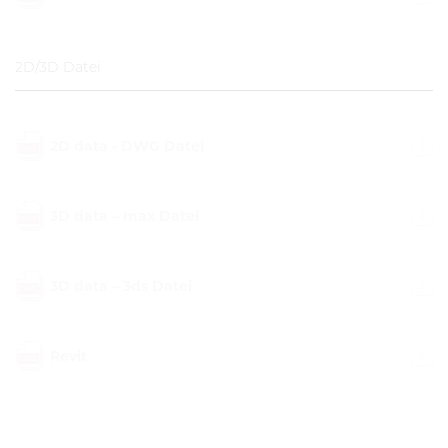
2D/3D Datei
2D data - DWG Datei
3D data – max Datei
3D data – 3ds Datei
Revit