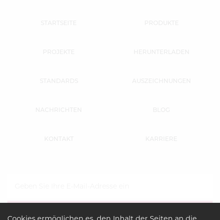
STARTSEITE
PRODUKTE
PROJEKTE
HERUNTERLADEN
STANDARDS
AUSZEICHNUNGEN
NACHRICHTEN
BLOG
KONTAKT
KARRIERE
Cookies ermöglichen es, den Inhalt der Seiten an die