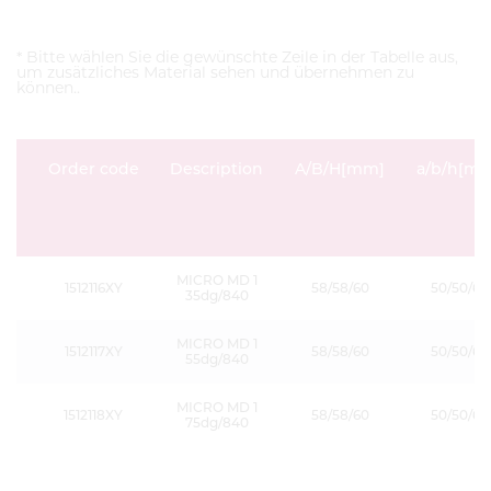
* Bitte wählen Sie die gewünschte Zeile in der Tabelle aus,
um zusätzliches Material sehen und übernehmen zu
können..
Order code
Description
A/B/H[mm]
a/b/h[m
MICRO MD 1
1512116XY
58/58/60
50/50/60
35dg/840
MICRO MD 1
1512117XY
58/58/60
50/50/60
55dg/840
MICRO MD 1
1512118XY
58/58/60
50/50/60
75dg/840