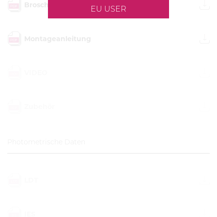
Broschüre
EU USER
Montageanleitung
VIDEO
Zubehör
Photometrische Daten
LDT
IES