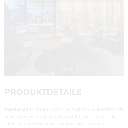
Previous
Next
PRODUKTDETAILS
ALLGEMEIN
Minimale Größe und höchster Sehkomfort mit
hoher optischer und energetischer Effizienz machen diese
Einbauleuchte besonders geeignet für die direkte