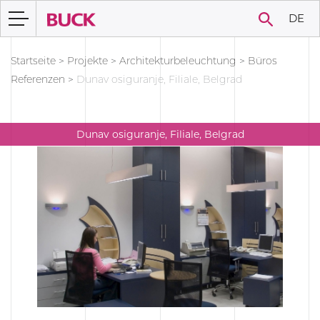
DE
Startseite
>
Projekte
>
Architekturbeleuchtung
>
Büros
Referenzen
>
Dunav osiguranje, Filiale, Belgrad
Dunav osiguranje, Filiale, Belgrad