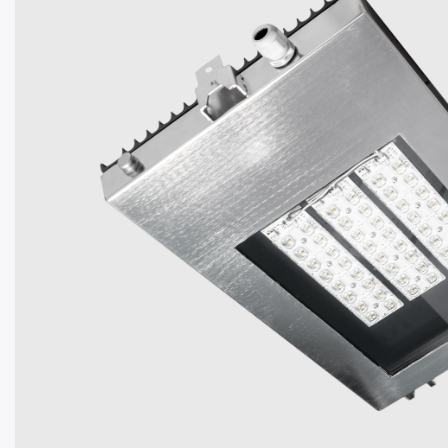
REŠENJA ZA
ŽELE