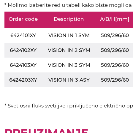
* Molimo izaberite red u tabeli kako biste mogli d
Order code
Description
A/B/H[mm]
6424101XY
VISION IN 1 SYM
509/296/60
6424102XY
VISION IN 2 SYM
509/296/60
6424103XY
VISION IN 3 SYM
509/296/60
6424203XY
VISION IN 3 ASY
509/296/60
* Svetlosni fluks svetiljke i priključeno električno
PREUZIMANJE