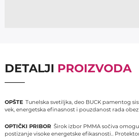
DETALJI
PROIZVODA
OPŠTE
Tunelska svetiljka, deo BUCK pamentog sist
vek, energetska efinasnost i pouzdanost rada obez
OPTIČKI PRIBOR
Širok izbor PMMA sočiva omogućav
postizanje visoke energetske efikasnosti.. Protekto