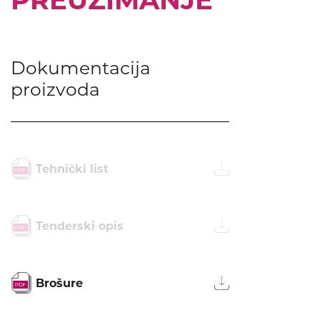
Dokumentacija
proizvoda
Tehnički list
Tenderski opis
Brošure