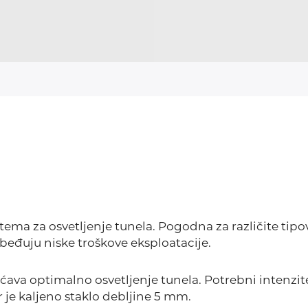
ema za osvetljenje tunela. Pogodna za različite tipo
beđuju niske troškove eksploatacije.
a optimalno osvetljenje tunela. Potrebni intenzitet
r je kaljeno staklo debljine 5 mm.