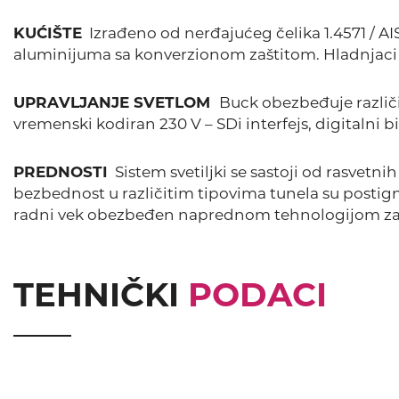
KUĆIŠTE
Izrađeno od nerđajućeg čelika 1.4571 / AIS
aluminijuma sa konverzionom zaštitom. Hladnjaci 
UPRAVLJANJE SVETLOM
Buck obezbeđuje različit
vremenski kodiran 230 V – SDi interfejs, digitalni b
PREDNOSTI
Sistem svetiljki se sastoji od rasvetn
bezbednost u različitim tipovima tunela su posti
radni vek obezbeđen naprednom tehnologijom zašti
TEHNIČKI
PODACI