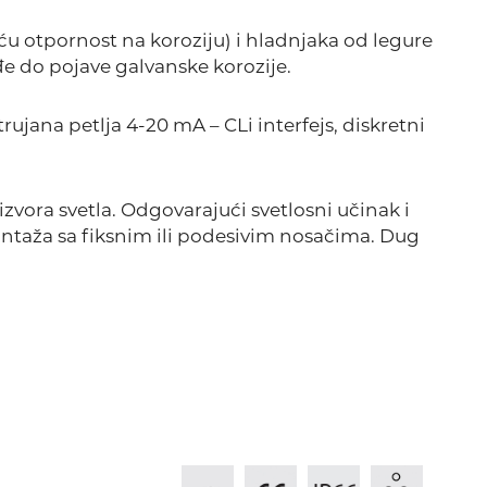
veću otpornost na koroziju) i hladnjaka od legure
e do pojave galvanske korozije.
rujana petlja 4-20 mA – CLi interfejs, diskretni
zvora svetla. Odgovarajući svetlosni učinak i
ntaža sa fiksnim ili podesivim nosačima. Dug