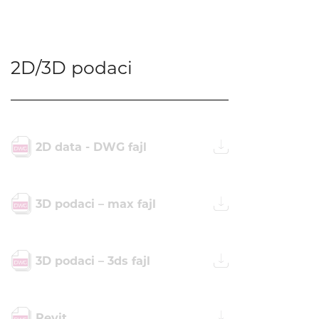
2D/3D podaci
2D data - DWG fajl
3D podaci – max fajl
3D podaci – 3ds fajl
Revit