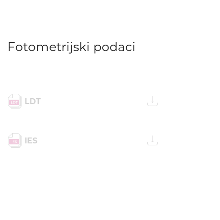
Fotometrijski podaci
LDT
IES