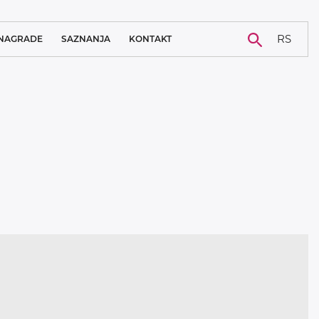
RS
NAGRADE
SAZNANJA
KONTAKT
NOVOSTI
KARIJERA
BLOG
STUDIJA SLUČAJA