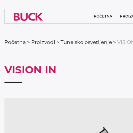
POČETNA
PROIZ
OSVETLJENJE
Početna
>
Proizvodi
>
Tunelsko osvetljenje
>
VISIO
MEDICINS
ARHITEKTON
VISION IN
SISTEMSK
INDUSTRIJ
SPORTSK
JAVNA 
TUNELSKO 