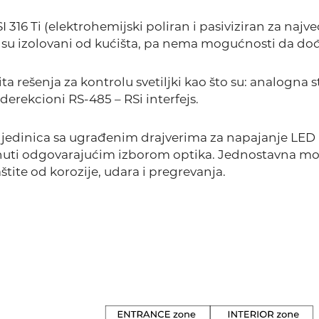
I 316 Ti (elektrohemijski poliran i pasiviziran za naj
su izolovani od kućišta, pa nema mogućnosti da dođ
a rešenja za kontrolu svetiljki kao što su: analogna st
iderekcioni RS-485 – RSi interfejs.
ih jedinica sa ugrađenim drajverima za napajanje LED i
gnuti odgovarajućim izborom optika. Jednostavna mo
te od korozije, udara i pregrevanja.