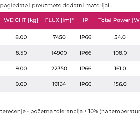
a pogledate i preuzmete dodatni materijal..
WEIGHT [kg]
FLUX [lm]*
IP
Total Power [W
8.00
7450
IP66
54.0
8.50
14900
IP66
108.0
9.00
22350
IP66
161.0
9.00
19164
IP66
156.0
 opterećenje - početna tolerancija ± 10% (na temperatur