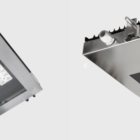
ZIDNE
 OSVETLJENJE
SVETILJKE
TUNELSKO OSVELJENJE
ZNICA
SLOBODNOSTOJEĆE
ISKUSTVA KLIJENATA
SVETILJKE
Previous