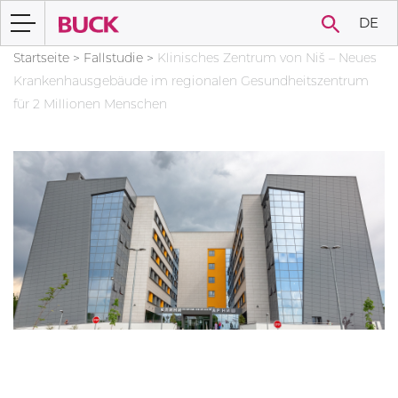
DE
Startseite
>
Fallstudie
>
Klinisches Zentrum von Niš – Neues
Krankenhausgebäude im regionalen Gesundheitszentrum
für 2 Millionen Menschen