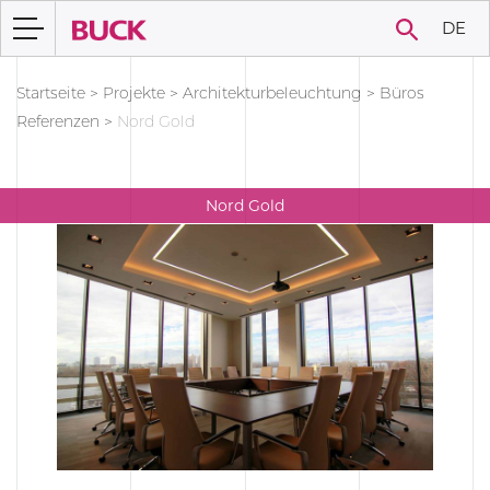
DE
Startseite
>
Projekte
>
Architekturbeleuchtung
>
Büros
Referenzen
>
Nord Gold
Nord Gold