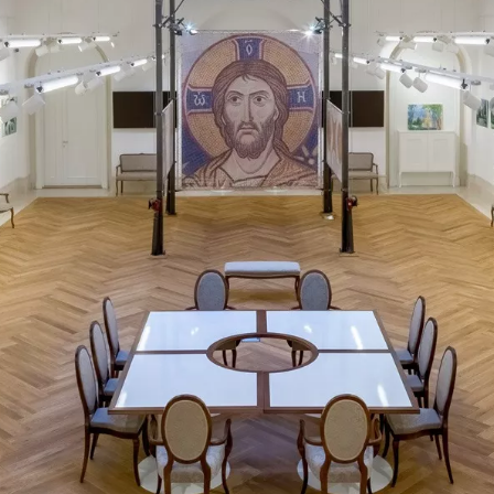
HTUNG
STEHLEUCHTEN
TUNNELBELEUCHTUNG
ÖSUNGEN
KUNDENSTIMMEN
KEHR