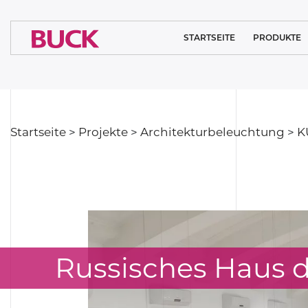
STARTSEITE
PRODUKTE
REINRAUMBELEU
MEDIZINISC
BELEUCHTU
Startseite
>
Projekte
>
Architekturbeleuchtung
>
K
ARCHITEKTURBEL
SYSTEMLÖSU
INDUSTRIEL
BELEUCHTU
SPORT BELEUC
Russisches Haus d
BELEUCHTU
ÖFFENTLICH
EINRICHTUN