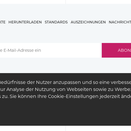
KTE
HERUNTERLADEN
STANDARDS
AUSZEICHNUNGEN
NACHRICH
 Bedürfnisse der Nutzer anzupassen und so eine verbesse
h zur Analyse der Nutzung von Webseiten sowie zu Werb
zu. Sie können Ihre Cookie-Einstellungen jederzeit änd
© COPYRIGHT 2026
BUCK
LIGHTING
RECHTSGRUNDLAGE